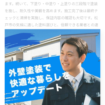
ます。続いて、下塗り・中塗り・上塗りの三段階で塗装
を施し、耐久性や美観を高めます。施工完了後は最終チ
ェックと清掃を実施し、保証内容の確認も大切です。松
戸市の気候に適した塗料選びと、信頼できる業者との連
携が、長持ちする外壁リフォーム成功の鍵となります。
塗料の種類と特徴を知って、耐久性の高い外壁塗装を
選ぶ方法
松戸市で外壁塗装リフォームを成功させるためには、使
用する塗料の種類と特徴をしっかり理解することが重要
です。主に使われる塗料にはアクリル、ウレタン、シリ
コン、フッ素の4種類があり、それぞれ耐久性や価格、仕
上がりに差があります。アクリル塗料は比較的安価で簡