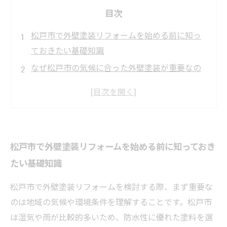
目次
松戸市で外壁塗装リフォームを始める前に知っ
ておきたい基礎知識
なぜ松戸市の気候に合った外壁塗装が重要なの
か？
信頼できる外壁塗装業者の選び方〜失敗しない
ポイントとは？〜
施工の流れを理解してスムーズな外壁リフォー
松戸市で外壁塗装リフォームを始める前に知っておき
ムを実現しよう
たい基礎知識
塗料の種類と特徴を知って、耐久性の高い外壁
塗装を選ぶ方法
松戸市で外壁塗装リフォームを検討する際、まず重要な
松戸市の外壁塗装リフォームで長持ちする家を
のは地域の気候や環境条件を理解することです。松戸市
手に入れる秘訣
は湿気や雨が比較的多いため、防水性に優れた塗料を選