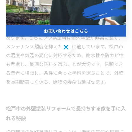
単に施工できますが、耐久年数が短いため頻繁な塗り替
えが必要です。ウレタン塗料は柔軟性があり、小さなひ
び割れに強い特徴を持ちます。シリコン塗料は耐候性に
優れ、コストパフォーマンスの高い選択肢として人気が
お問い合わせはこちら
あります。さらにフッ素塗料は耐久年数が非常に長く、
お問い合わせはこちら
メンテナンス頻度を抑えたい方に適しています。松戸市
の湿度や気温の変化に対応するため、耐水性や防カビ性
も考慮し、最適な塗料を選ぶことが大切です。信頼でき
る業者に相談し、条件に合った塗料を選ぶことで、外壁
を長期間美しく保ち、建物の寿命も延ばせます。
松戸市の外壁塗装リフォームで長持ちする家を手に入
れる秘訣
松戸市での外壁塗装リフォームは、地域の気候や環境に