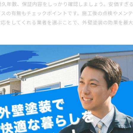
耐久年数、保証内容をしっかり確認しましょう。安価すぎ
ビスの有無もチェックポイントです。施工後の点検やメン
対応をしてくれる業者を選ぶことで、外壁塗装の効果を最
びで差がつく理由
けでなくアフターサービスの充実も非常に重要です。外壁
が起こることもあります。そのため、工事後の点検や補修
では、施工後の保証期間や定期メンテナンス、万が一の不
やすい傾向にあります。また、適正な価格設定と丁寧な説
施工前の打ち合わせでアフターサービスについても十分に
きます。