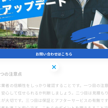
られる松戸の業者まとめ
、まず施工実績と口コミを確認することが重要です。多く
さや価格設定にも注意しましょう。適正価格であるか、追
サービスが充実しているかも選択のポイントです。保証内
域性を理解した業者が多い一方で、業者選びは慎重に行う
観と機能性をしっかりと保つことが可能です。安心できる
お問い合わせはこちら
お問い合わせはこちら
3つの注意点
は業者の信頼性をしっかり確認することです。一つ目の注
、安心して任せられるか判断しましょう。二つ目は見積も
とが大切です。三つ目は保証とアフターサービスの有無で
業者を選ぶと安心です。これらのポイントを押さえること