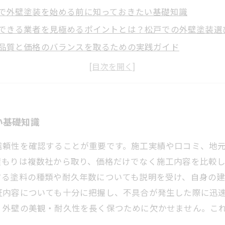
で外壁塗装を始める前に知っておきたい基礎知識
できる業者を見極めるポイントとは？松戸での外壁塗装選
品質と価格のバランスを取るための実践ガイド
ターサービスの重要性：松戸の業者選びで差がつく理由
のいく外壁塗装が実現！安心して任せられる松戸の業者ま
で外壁塗装を依頼する前に押さえたい3つの注意点
塗装の成功体験談：松戸で安心できる業者を見つけた秘訣
い基礎知識
信頼性を確認することが重要です。施工実績や口コミ、地
積もりは複数社から取り、価格だけでなく施工内容を比較
する塗料の種類や耐久年数についても説明を受け、自身の
証内容についても十分に把握し、不具合が発生した際に迅
、外壁の美観・耐久性を長く保つために欠かせません。こ