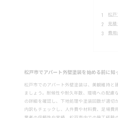
松戸
見積
費用
信頼
最適
松戸
施工
松戸市でアパート外壁塗装を始める前に知
松戸市でのアパート外壁塗装は、美観維持と
ましょう。耐候性や耐久年数、環境への配慮
の詳細を確認し、下地処理や塗装回数が適切
内訳もチェックし、人件費や材料費、足場費
業者の信頼性や実績、松戸市内での施工経験