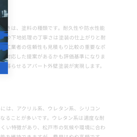
すべきは、塗料の種類です。耐久性や防水性能
設置や下地処理の丁寧さは塗装の仕上がりと耐
。施工業者の信頼性も見積もり比較の重要なポ
件に対応した提案があるかも評価基準になりま
適に暮らせるアパート外壁塗装が実現します。
料には、アクリル系、ウレタン系、シリコン
となることが多いです。ウレタン系は適度な耐
にくい特徴があり、松戸市の気候や環境に合わ
性能を維持できますが、費用はやや高額です。