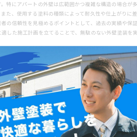
す。特にアパートの外壁は広範囲かつ複雑な構造の場合が
。また、使用する塗料の種類によって耐久性や仕上がりに
業者の信頼性を見極めるポイントとして、過去の実績や保
に適した施工計画を立てることで、無駄のない外壁塗装を
らではの注意点
できる施工業者を選ぶことが成功の鍵です。まず、複数の
です。松戸市の気候は湿度が高く、塗膜の劣化が早まるた
証内容もしっかり確認しましょう。近年は松戸市内での施
らに、工事内容の説明が明確で、追加費用が発生しにくい
た外壁塗装を安心して依頼できる環境を整えましょう。