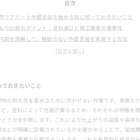
目次
市でアパート外壁塗装を始める前に知っておきたいこと
もり比較のポイント：塗料選びと施工業者の重要性
内訳を理解して、無駄のない外壁塗装を実現する方法
できる施工業者の見極め方と松戸市ならではの注意点
な見積もりを選んで、松戸市のアパート外壁塗装を成功さ
市のアパート外壁塗装におすすめの塗料の種類と特徴
後のメンテナンスと長持ちさせるためのポイント
っておきたいこと
建物の耐久性を高めるために欠かせない作業です。見積も
など、塗料によって性能が異なるため、それぞれの特徴を
かどうかを判断します。これにより仕上がりの品質や長持
用などが明確に記載されているかを確かめることで、追加
の有無も重要な比較ポイントです。これら多角的な視点か