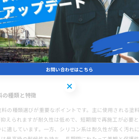
ト外壁塗装を成功させる秘訣
最適な見積もり選びは工事の成功に直結します。まず注目
に重要です。次に、施工方法の確認も欠かせません。足場
的に把握し、不明瞭な項目がないかをチェックしましょう
確認することで安心感が得られます。松戸市特有の気候条
を比較検討し、適切な業者選びをすることで、居住者が快
お問い合わせはこちら
お問い合わせはこちら
料の種類と特徴
塗料の種類選びが重要なポイントです。主に使用される塗
が抑えられますが耐久性は低めで、短期間で再施工が必要
件に適しています。一方、シリコン系は耐久性が高く汚れ
料は最高級の耐候性を持ち、長期間にわたって美観と保護