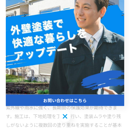
これで安心！松戸市のアパート外壁防水対策で資産価
値を守る方法
松戸市の気候は四季がはっきりしており、特に梅雨時期
の降雨量が多いため、アパートの外壁は常に湿気や雨水
の影響を受けやすい環境です。このため、外壁の防水対
策は建物の劣化を防ぎ、雨漏りなどのトラブルを未然に
防止するために不可欠です。効果的な防水対策には、ま
ず外壁の状態を正確に把握することが重要で、ひび割れ
や塗装の剥がれなどを早期に発見して対処します。松戸
市のアパートでは、耐候性や防水性に優れたシリコン系
やフッ素系塗料が多く採用されており、これらの塗料は
お問い合わせはこちら
紫外線や雨水に強く、長期間の保護効果が期待できま
お問い合わせはこちら
す。施工は、下地処理を丁寧に行い、塗装ムラや塗り残
しがないように複数回の塗り重ねを実施することが基本