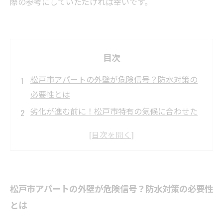
際の参考にしていただければ幸いです。
目次
松戸市アパートの外壁が危険信号？防水対策の
必要性とは
劣化が進む前に！松戸市特有の気候に合わせた
防水材料の選び方
専門家が教える！松戸市アパートの効果的な外
壁防水施工の流れ
施工後のメンテナンスが鍵！長持ちさせるため
松戸市アパートの外壁が危険信号？防水対策の必要性
の外壁防水管理法
とは
これで安心！松戸市のアパート外壁防水対策で
資産価値を守る方法