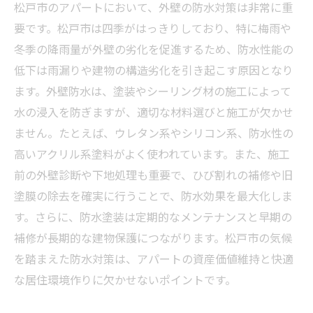
松戸市のアパートにおいて、外壁の防水対策は非常に重
松戸市のアパート外壁塗装に使われる最新防水
要です。松戸市は四季がはっきりしており、特に梅雨や
技術とは？
冬季の降雨量が外壁の劣化を促進するため、防水性能の
外壁塗装業者選びのポイントと松戸市で失敗し
低下は雨漏りや建物の構造劣化を引き起こす原因となり
ない防水対策
ます。外壁防水は、塗装やシーリング材の施工によって
水の浸入を防ぎますが、適切な材料選びと施工が欠かせ
ません。たとえば、ウレタン系やシリコン系、防水性の
高いアクリル系塗料がよく使われています。また、施工
前の外壁診断や下地処理も重要で、ひび割れの補修や旧
塗膜の除去を確実に行うことで、防水効果を最大化しま
す。さらに、防水塗装は定期的なメンテナンスと早期の
補修が長期的な建物保護につながります。松戸市の気候
を踏まえた防水対策は、アパートの資産価値維持と快適
な居住環境作りに欠かせないポイントです。