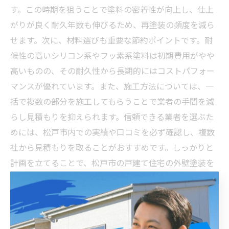
す。この時期を狙うことで塗料の密着性が向上し、仕上
がりが良く耐久年数も伸びるため、再塗装の頻度を減ら
せます。次に、材料選びも重要な節約ポイントです。耐
候性の高いシリコン系やフッ素系塗料は初期費用がやや
高いものの、その耐久性から長期的にはコストパフォー
マンスが優れています。また、施工方法については、一
括で複数の部分を施工してもらうことで業者の手間を減
らし見積もりを抑えられます。信頼できる業者を選ぶた
めには、松戸市内での実績や口コミを必ず確認し、複数
社から見積もりを取ることがおすすめです。しっかりと
計画を立てることで、松戸市の戸建て住宅の外壁塗装を
賢く節約し、長期間住まいを守ることが可能です。
信頼できる施工業者の見極め方で失敗しない松戸市の