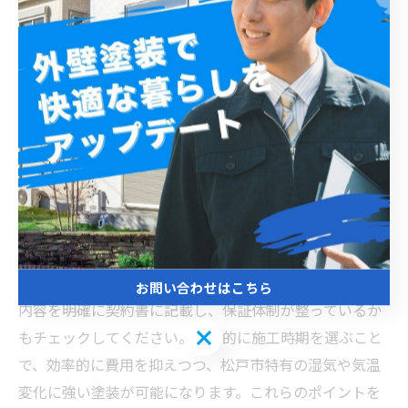
外壁塗装
松戸市で戸建ての外壁塗装を行う際、最も重要なのは信
頼できる施工業者を見極めることです。施工業者の選び
方を誤ると費用がかさむだけでなく、仕上がりや耐久性
に悪影響を及ぼす可能性があります。まず、地域の評判
や施工実績を確認し、松戸市の気候条件に対応した施工
経験が豊富な業者を選びましょう。また、見積もりは複
数社から取得し、内容を細かく比較することが大切で
す。安価すぎる見積もりには注意が必要で、材料や施工
方法の質が低下している場合があります。さらに、施工
お問い合わせはこちら
内容を明確に契約書に記載し、保証体制が整っているか
お問い合わせはこちら
もチェックしてください。計画的に施工時期を選ぶこと
で、効率的に費用を抑えつつ、松戸市特有の湿気や気温
変化に強い塗装が可能になります。これらのポイントを