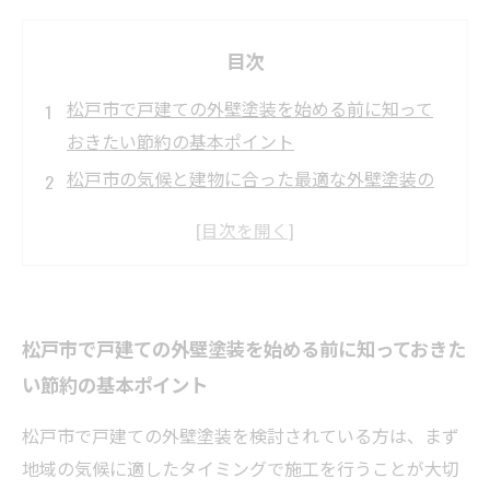
目次
松戸市で戸建ての外壁塗装を始める前に知って
おきたい節約の基本ポイント
松戸市の気候と建物に合った最適な外壁塗装の
タイミングとは？
材料選びが節約の鍵！松戸市戸建て外壁塗装で
賢くコストダウンする方法
無駄な費用を抑える外壁塗装の計画方法〜松戸
松戸市で戸建ての外壁塗装を始める前に知っておきた
市の戸建て住宅編〜
い節約の基本ポイント
信頼できる施工業者の見極め方で失敗しない松
戸市の外壁塗装
松戸市で戸建ての外壁塗装を検討されている方は、まず
外壁塗装完了！松戸市戸建て住宅で長く美観と
地域の気候に適したタイミングで施工を行うことが大切