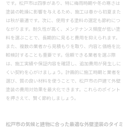
耐久性を保つためのメンテナンス方法
です。松戸市は四季があり、特に梅雨時期や冬の寒さは
まとめ：松戸市の戸建て外壁塗装で賢く節約
塗装の乾燥に影響を与えるため、施工は春から初夏また
し、安心の住まいを実現するストーリー
は秋が最適です。次に、使用する塗料の選定も節約につ
ながります。耐久性が高く、メンテナンス頻度が低い塗
料を選ぶことで、長期的に見ると費用を抑えられます。
また、複数の業者から見積もりを取り、内容と価格を比
較検討することも重要です。信頼できる業者を選ぶ際
は、施工実績や保証内容を確認し、追加費用が発生しに
くい契約を心がけましょう。計画的に施工時期と業者を
選び、質の良い材料を使うことで、松戸市の戸建て外壁
塗装の費用対効果を最大化できます。これらのポイント
を押さえて、賢く節約しましょう。
松戸市の気候と建物に合った最適な外壁塗装のタイミ