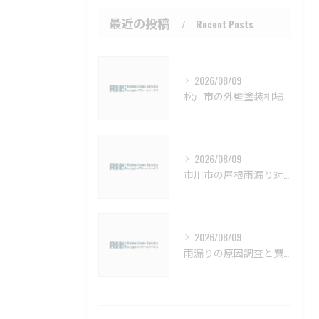
最近の投稿
Recent Posts
2026/08/09
松戸市の外壁塗装相場と保証の基礎知識【松戸市 外壁塗装 リフォーム 工事】
2026/08/09
市川市の屋根雨漏り対策と防水施工法【市川市 雨漏り補修 カバー工法 葺き替え 工事】
2026/08/09
雨漏りの原因調査と費用相場を解説し曖昧なケースへの対処法も紹介【習志野市 雨漏り補修 カバー工法 葺き替え 工事】