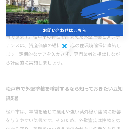
で、塗膜の剥がれやひび割れを軽減できます。また、定
期点検を行い、ひび割れやカビの発生などの初期症状を
早期に発見することも重要です。日々の簡単な清掃や風
通しを良くすることで、外壁の劣化を遅らせる効果が期
お問い合わせはこちら
待できます。松戸市の特性を踏まえた外壁塗装とメンテ
お問い合わせはこちら
ナンスは、資産価値の維持と安心の住環境確保に直結し
ます。定期的なケアを欠かさず、専門業者と相談しなが
ら計画的に実施しましょう。
松戸市で外壁塗装を検討するなら知っておきたい豆知
識5選
松戸市は、年間を通じて風雨や強い紫外線が建物に影響
を与えやすい気候です。そのため、外壁塗装は建物を劣
化から守り、美観を保つうえで欠かせない作業となりま