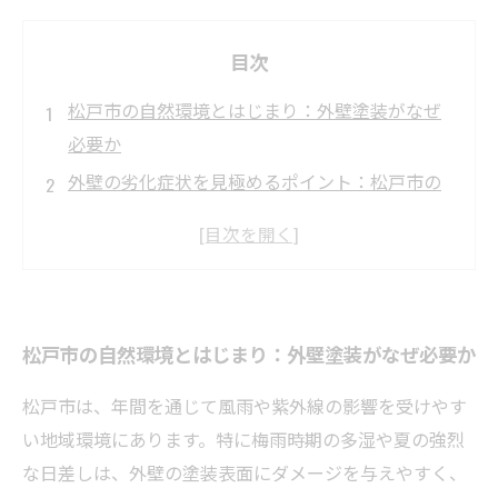
目次
松戸市の自然環境とはじまり：外壁塗装がなぜ
必要か
外壁の劣化症状を見極めるポイント：松戸市の
気候がもたらす影響
適切な塗装とメンテナンスが築く建物の耐久性
アップの秘訣
日々のケアで美観と機能を維持する：松戸市で
松戸市の自然環境とはじまり：外壁塗装がなぜ必要か
の外壁塗装の実践法
まとめ：松戸市で外壁塗装と建物メンテナンス
松戸市は、年間を通じて風雨や紫外線の影響を受けやす
を成功させるための具体策
い地域環境にあります。特に梅雨時期の多湿や夏の強烈
松戸市で外壁塗装を検討するなら知っておきた
な日差しは、外壁の塗装表面にダメージを与えやすく、