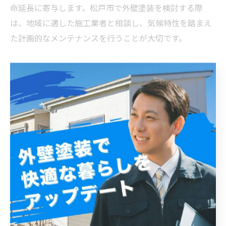
命延長に寄与します。松戸市で外壁塗装を検討する際
は、地域に適した施工業者と相談し、気候特性を踏まえ
た計画的なメンテナンスを行うことが大切です。
まとめ：松戸市で外壁塗装と建物メンテナンスを成功
させるための具体策
松戸市は、風雨や紫外線などの自然環境の影響を強く受
ける地域であり、建物の外壁塗装と定期的なメンテナン
スが欠かせません。外壁は建物の耐久性を左右する重要
な部分であり、適切な塗装によって劣化を防ぎ、美観を
保つことができます。松戸市の気候に適した塗料選びや
施工方法を選ぶことが長持ちの秘訣です。例えば、紫外
線対策に優れた塗料や、防水性の高い製品を選ぶこと