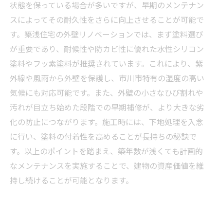
外壁リノベーションで変わる！市川市の住宅価
状態を保っている場合が多いですが、早期のメンテナン
値を守る最新技術
スによってその耐久性をさらに向上させることが可能で
初心者必見！築年数による外壁塗装の選び方と
す。築浅住宅の外壁リノベーションでは、まず塗料選び
リノベーションのポイント
が重要であり、耐候性や防カビ性に優れた水性シリコン
塗料やフッ素塗料が推奨されています。これにより、紫
外線や風雨から外壁を保護し、市川市特有の湿度の高い
気候にも対応可能です。また、外壁の小さなひび割れや
汚れが目立ち始めた段階での早期補修が、より大きな劣
化の防止につながります。施工時には、下地処理を入念
に行い、塗料の付着性を高めることが長持ちの秘訣で
す。以上のポイントを踏まえ、築年数が浅くても計画的
なメンテナンスを実施することで、建物の資産価値を維
持し続けることが可能となります。