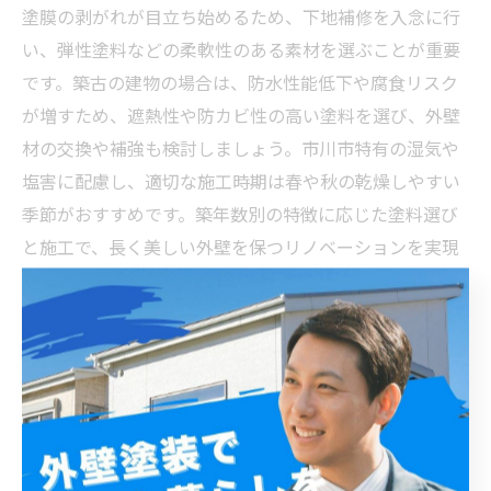
塗膜の剥がれが目立ち始めるため、下地補修を入念に行
い、弾性塗料などの柔軟性のある素材を選ぶことが重要
です。築古の建物の場合は、防水性能低下や腐食リスク
が増すため、遮熱性や防カビ性の高い塗料を選び、外壁
材の交換や補強も検討しましょう。市川市特有の湿気や
塩害に配慮し、適切な施工時期は春や秋の乾燥しやすい
季節がおすすめです。築年数別の特徴に応じた塗料選び
と施工で、長く美しい外壁を保つリノベーションを実現
しましょう。
気候に合った外壁リノベーションで市川市の住宅を長
持ちさせよう
市川市の住宅は、築浅から築古まで様々な築年数の建物