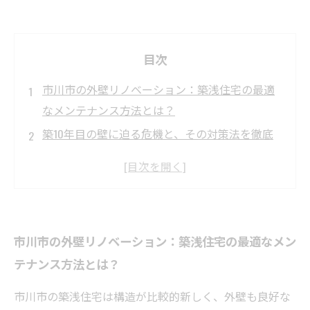
目次
市川市の外壁リノベーション：築浅住宅の最適
なメンテナンス方法とは？
築10年目の壁に迫る危機と、その対策法を徹底
解説
築20年以上の住宅向け！市川市ならではの外壁
リノベーション戦略
適切な塗料と施工が決め手！築年数別外壁リノ
市川市の外壁リノベーション：築浅住宅の最適なメン
ベーション成功の秘訣
テナンス方法とは？
気候に合った外壁リノベーションで市川市の住
宅を長持ちさせよう
市川市の築浅住宅は構造が比較的新しく、外壁も良好な