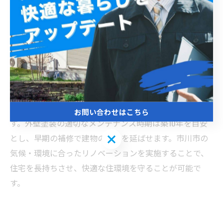
が混在しており、それぞれに適した外壁リノベーション
戦略が必要です。築浅住宅では、耐久性の高い塗料を使
用し、美観を維持しつつ紫外線や雨風から保護すること
が重要です。一方、築古住宅は既存の外壁の劣化状態を
丁寧に調査し、下地補修や防水処理を重点的に行う必要
があります。市川市は湿度が高く、台風の影響も受けや
すいため、防カビ・防藻効果のある塗料選びが欠かせま
せん。また、通気性の確保やひび割れ防止対策も有効で
お問い合わせはこちら
す。外壁塗装の適切なメンテナンス時期は築10年を目安
お問い合わせはこちら
とし、早期の補修で建物の寿命を延ばせます。市川市の
気候・環境に合ったリノベーションを実施することで、
住宅を長持ちさせ、快適な住環境を守ることが可能で
す。