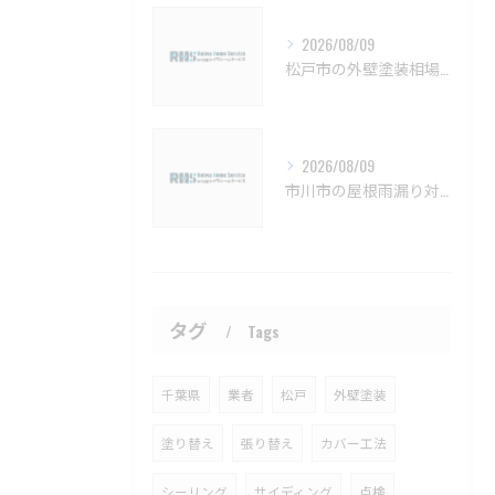
2026/08/09
松戸市の外壁塗装相場と保証の基礎知識【松戸市 外壁塗装 リフォーム 工事】
2026/08/09
市川市の屋根雨漏り対策と防水施工法【市川市 雨漏り補修 カバー工法 葺き替え 工事】
タグ
Tags
千葉県
業者
松戸
外壁塗装
塗り替え
張り替え
カバー工法
シーリング
サイディング
点検