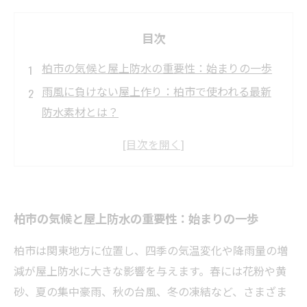
目次
柏市の気候と屋上防水の重要性：始まりの一歩
雨風に負けない屋上作り：柏市で使われる最新
防水素材とは？
防水工事の施工方法を徹底解説：専門家の技と
こだわり
施工後のメンテナンスで寿命を延ばす：長持ち
させる秘訣
柏市の気候と屋上防水の重要性：始まりの一歩
柏市の屋上防水 完結編：耐久性と安全性を両立
させるポイント
柏市は関東地方に位置し、四季の気温変化や降雨量の増
屋上防水材の選び方ガイド：柏市の気候に適し
減が屋上防水に大きな影響を与えます。春には花粉や黄
た素材とは？
砂、夏の集中豪雨、秋の台風、冬の凍結など、さまざま