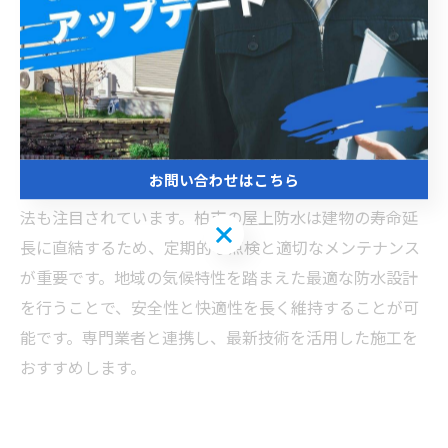
に対応するため、高い耐久性と安全性が求められます。
特に梅雨時期の長雨や夏の強い紫外線にさらされるた
め、防水素材には耐候性に優れたアスファルト防水やシ
ート防水が広く用いられています。施工にあたっては、
下地の状態を入念に確認し、ひび割れや劣化部分の補修
を的確に行うことが基本です。さらに、通気性を確保し
お問い合わせはこちら
湿気の滞留を防ぐことで、防水層の劣化を遅延させる工
法も注目されています。柏市の屋上防水は建物の寿命延
お問い合わせはこちら
長に直結するため、定期的な点検と適切なメンテナンス
が重要です。地域の気候特性を踏まえた最適な防水設計
を行うことで、安全性と快適性を長く維持することが可
能です。専門業者と連携し、最新技術を活用した施工を
おすすめします。