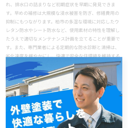
れ、排水口の詰まりなど初期症状を早期に発見できま
す。早めの補修は大規模な浸水被害を防ぎ、修繕費用の
抑制にもつながります。柏市の多湿な環境に対応したウ
レタン防水やシート防水など、使用素材の特性を理解し
たうえで適切なメンテナンス計画を立てることが重要で
す。また、専門業者による定期的な防水診断と清掃は、
劣化速度を緩やかにし、快適で安全な住環境を維持する
秘訣といえます。長持ちさせるためには、施工と同じく
らいメンテナンスの質を重視しましょう。
柏市の屋上防水 完結編：耐久性と安全性を両立させ
るポイント
柏市の屋上防水は、関東地方特有の季節ごとの気候変動