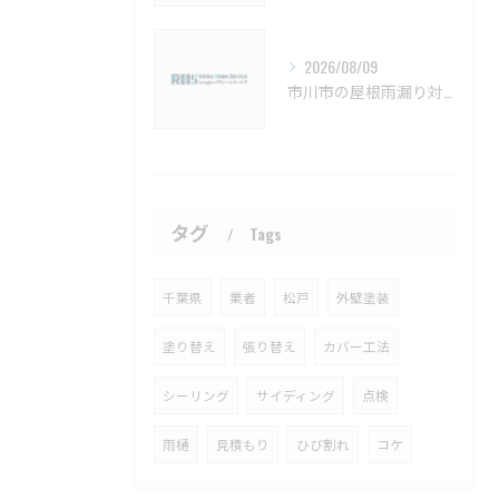
2026/08/09
市川市の屋根雨漏り対策と防水施工法【市川市 雨漏り補修 カバー工法 葺き替え 工事】
タグ
Tags
千葉県
業者
松戸
外壁塗装
塗り替え
張り替え
カバー工法
シーリング
サイディング
点検
雨樋
見積もり
ひび割れ
コケ