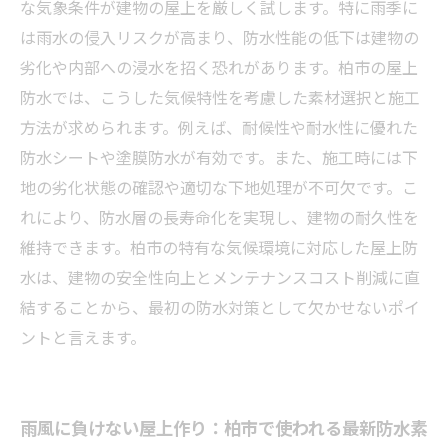
防水工事の失敗事例から学ぶ、柏市の屋上トラ
な気象条件が建物の屋上を厳しく試します。特に雨季に
ブル回避法
は雨水の侵入リスクが高まり、防水性能の低下は建物の
劣化や内部への浸水を招く恐れがあります。柏市の屋上
防水では、こうした気候特性を考慮した素材選択と施工
方法が求められます。例えば、耐候性や耐水性に優れた
防水シートや塗膜防水が有効です。また、施工時には下
地の劣化状態の確認や適切な下地処理が不可欠です。こ
れにより、防水層の長寿命化を実現し、建物の耐久性を
維持できます。柏市の特有な気候環境に対応した屋上防
水は、建物の安全性向上とメンテナンスコスト削減に直
結することから、最初の防水対策として欠かせないポイ
ントと言えます。
雨風に負けない屋上作り：柏市で使われる最新防水素