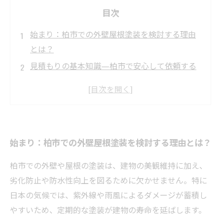
目次
始まり：柏市での外壁屋根塗装を検討する理由
とは？
見積もりの基本知識—柏市で安心して依頼する
ために押さえておくべきポイント
中盤：よくある見積もりトラブル事例とその原
因を徹底解説
トラブル発生！実際のトラブル事例とそのとき
始まり：柏市での外壁屋根塗装を検討する理由とは？
の対処法とは？
終わりに：トラブルを防ぎ安心して塗装を終え
柏市での外壁や屋根の塗装は、建物の美観維持に加え、
るためのベストプラクティス
劣化防止や防水性向上を図るために欠かせません。特に
柏市の外壁屋根塗装で失敗しないための5つのチ
日本の気候では、紫外線や雨風によるダメージが蓄積し
ェックポイント
やすいため、定期的な塗装が建物の寿命を延ばします。