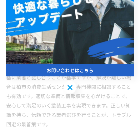
柏市での外壁塗装や屋根塗装は、建物の美観維持と耐久
性向上に欠かせません。しかし、塗装工事の見積もりで
は費用や作業内容の不透明さからトラブルが生じやすい
のが現状です。トラブルを防ぐためには、まず複数の業
者から詳細な見積もりを取り、使用材料や施工範囲をし
っかり確認することが重要です。特に塗料の種類や耐久
年数、追加料金の有無についても事前に質問しましょ
う。施工中や施工後に問題が発生した場合は、契約書を
お問い合わせはこちら
基に業者と話し合うことが基本ですが、解決が難しい場
お問い合わせはこちら
合は柏市の消費生活センターや専門機関に相談すること
も有効です。適切な準備と情報収集を心がけることで、
安心して満足のいく塗装工事を実現できます。正しい知
識を持ち、信頼できる業者選びを行うことが、トラブル
回避の最善策です。