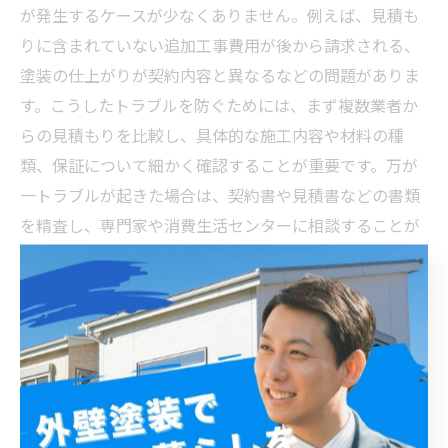
が発生するケースが少なくありません。例えば、見積も
りに含まれていない追加工事費用が後から請求される、
塗装の仕上がりが契約内容と異なるなどの問題がありま
す。こうしたトラブルを防ぐためには、まず複数業者か
らの見積もりを比較し、具体的な施工内容や材料の種
類、保証について細かく確認することが重要です。万が
一トラブルが起きた場合は、契約書や見積書などの書類
を精査し、専門家や消費生活センターに相談することが
有効です。柏市の塗装工事を安心して進めるには、事前
の知識と冷静な対応が欠かせません。
終わりに：トラブルを防ぎ安心して塗装を終えるため
のベストプラクティス