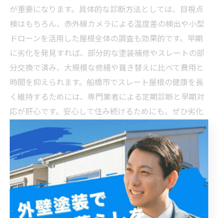
が重要になります。具体的な診断方法としては、目視点
検はもちろん、赤外線カメラによる温度差の検出や小型
ドローンを活用した屋根全体の調査も効果的です。早期
に劣化を発見すれば、部分的な塗装補修やスレートの部
分交換で済み、大規模な修繕や葺き替えに比べて費用と
時間を抑えられます。船橋市でスレート屋根の健康を長
く維持するためには、専門業者による定期診断と早期対
応が肝心です。安心して住み続けるためにも、ぜひ劣化
の兆候を見逃さずに適切な対策を講じましょう。
安心して暮らすために：船橋市でスレート屋根を長持
ちさせる秘訣とは？
船橋市でスレート屋根を長持ちさせるためには、定期的