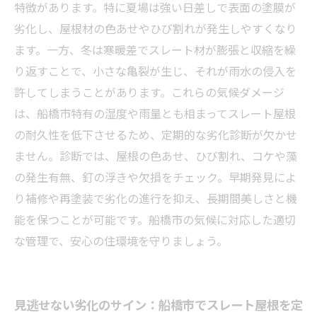
グと選び方のコツ
特徴があります。特に夏場は強い日差しで表面の塗膜が
スレート屋根の劣化診断完全ガイド：船橋市の
劣化し、屋根材の色あせやひび割れが発生しやすくなり
住宅オーナー必読！
ます。一方、冬は寒暖差でスレート材が膨張と収縮を繰
り返すことで、小さな亀裂が生じ、それが雨水の侵入を
許してしまうことがあります。これらの気候ダメージ
は、船橋市特有の湿度や雨量とも相まってスレート屋根
の耐久性を低下させるため、定期的な劣化診断が欠かせ
ません。診断では、屋根の色あせ、ひび割れ、コケや藻
の発生有無、釘の浮きや欠損をチェック。早期発見によ
り補修や再塗装で劣化の進行を抑え、長期間美しさと機
能を保つことが可能です。船橋市の気候に対応した適切
な管理で、安心の住環境を守りましょう。
見逃せない劣化のサイン：船橋市でスレート屋根を定