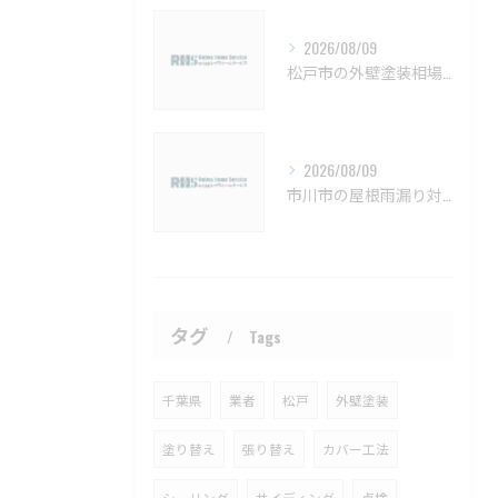
2026/08/09
松戸市の外壁塗装相場と保証の基礎知識【松戸市 外壁塗装 リフォーム 工事】
2026/08/09
市川市の屋根雨漏り対策と防水施工法【市川市 雨漏り補修 カバー工法 葺き替え 工事】
タグ
Tags
千葉県
業者
松戸
外壁塗装
塗り替え
張り替え
カバー工法
シーリング
サイディング
点検