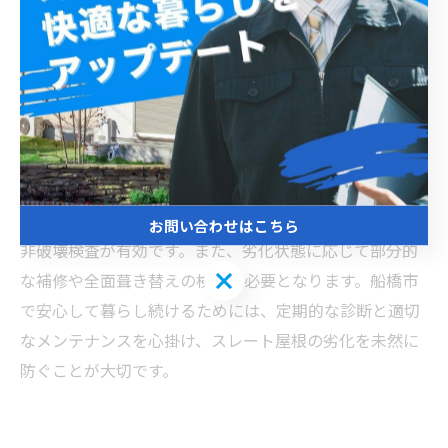
な劣化診断が不可欠です。スレート屋根は耐久性に優れ
ているものの、経年によるヒビ割れや欠け、コケや藻の
発生などが劣化のサインとして現れます。特に船橋市
は、四季による気温差や台風などの風雨が強いため、こ
れらの影響を受けやすい環境です。劣化が進むと、防水
性能が低下し雨漏りのリスクが高まるため、問題の早期
発見と対処が重要です。診断方法としては、専門業者に
よる目視点検に加え、赤外線カメラなどの機器を使った
お問い合わせはこちら
非破壊検査が有効です。また、劣化状態に応じて部分的
お問い合わせはこちら
な補修や全面葺き替えの検討も必要となります。船橋市
で安心して暮らし続けるためには、定期的な診断と適切
なメンテナンスを心掛け、スレート屋根の劣化を未然に
防ぐことが大切です。