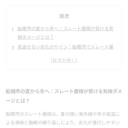
目次
船橋市の夏から冬へ：スレート屋根が受ける気
候ダメージとは？
見逃せない劣化のサイン：船橋市でスレート屋
根を定期診断する理由
劣化診断の実際：船橋市の専門家が教えるスレ
ート屋根チェックポイント
早期発見が肝心！船橋市でのスレート屋根劣化
船橋市の夏から冬へ：スレート屋根が受ける気候ダメ
対策の具体例
ージとは？
安心して暮らすために：船橋市でスレート屋根
を長持ちさせる秘訣とは？
船橋市のスレート屋根は、夏の強い紫外線や冬の低温に
船橋市で注目のスレート屋根修理業者ランキン
よる凍結と融解の繰り返しにより、劣化が進行しやすい