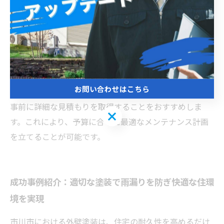
を選ぶと、さらにコストが増加する場合があります。雨
漏り修理の場合、簡単な補修であれば数万円から対応可
能ですが、被害が大きい場合は屋根や外壁の大規模な工
事が必要となり、数十万円以上かかることもあります。
市川市の気候は湿度が高く、雨の影響を受けやすいた
め、定期的な点検と適切な塗装が雨漏りの予防に重要で
お問い合わせはこちら
す。信頼できる業者に依頼し、施工内容や費用について
事前に詳細な見積もりを取得することをおすすめしま
お問い合わせはこちら
す。これにより、予算に合った最適なメンテナンス計画
を立てることが可能です。
成功事例紹介：適切な塗装で雨漏りを防ぎ快適な住環
境を実現
市川市における外壁塗装は、住宅の耐久性を高めるだけ