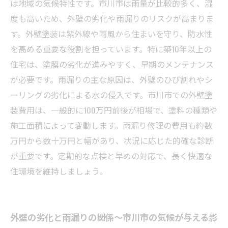
は地域の気候特性です。市川市は雨量が比較的多く、湿
まとめ：市川市の外壁塗装と雨漏り対策で長持
度も高いため、外壁の劣化や雨漏りのリスクが高まりま
ちする家を手に入れよう
す。外壁塗装は紫外線や雨風から住まいを守り、防水性
を高める重要な役割を担っています。特に築10年以上の
住宅は、塗膜の劣化が進みやすく、早期のメンテナンス
が必要です。雨漏りの主な原因は、外壁のひび割れやシ
ーリングの劣化による水の侵入です。市川市での外壁塗
装費用は、一般的に100万円前後が相場で、塗料の種類や
施工面積によって変動します。雨漏り修理の費用も約数
万円から数十万円と幅があり、状況に応じた的確な診断
が重要です。定期的な点検と早めの対応で、長く快適な
住環境を維持しましょう。
外壁の劣化と雨漏りの関係〜市川市の気候が与える影