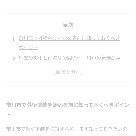
目次
市川市で外壁塗装を始める前に知っておくべき
ポイント
外壁の劣化と雨漏りの関係〜市川市の気候が与
える影響〜
雨漏りの原因を徹底解説！市川市でよくあるト
ラブルとは？
最適な外壁塗装の選び方と雨漏り対策の実践法
市川市で外壁塗装を始める前に知っておくべきポイン
市川市の外壁塗装と雨漏り修理にかかる費用の
ト
目安とは？
成功事例紹介：適切な塗装で雨漏りを防ぎ快適
市川市で外壁塗装を検討する際、まず知っておきたいの
な住環境を実現