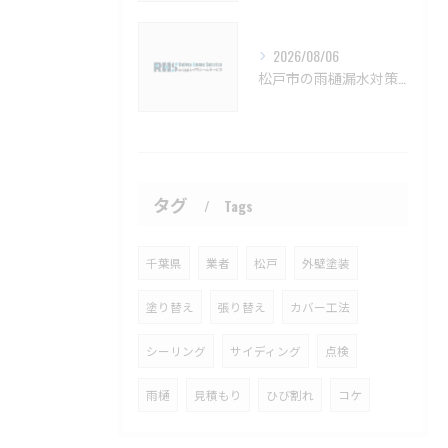
2026/08/06
松戸市の雨樋漏水対策とメンテナンス方法【松戸市 雨樋補修 雨樋交換 外壁塗装 リフォーム 工事】
タグ
Tags
千葉県
業者
松戸
外壁塗装
塗り替え
張り替え
カバー工法
シーリング
サイディング
点検
雨樋
見積もり
ひび割れ
コケ