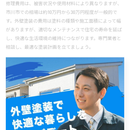
修理費用は、被害状況や使用材料により異なりますが、
市川市での相場は約10万円から30万円程度が一般的で
す。外壁塗装の費用は塗料の種類や施工面積によって幅
がありますが、適切なメンテナンスで住宅の寿命を延ば
し、快適な生活環境の維持につながります。専門業者と
相談し、最適な塗装計画を立てましょう。
市川市の外壁塗装と雨漏り修理にかかる費用の目安と
は？
市川市での外壁塗装と雨漏り修理の費用は、住宅の規模
や劣化状況、使用する塗料の種類などによって異なりま
す。一般的に、外壁塗装の費用相場は約80万円から150万
円程度ですが、耐久性や防水性能を高める高品質な塗料