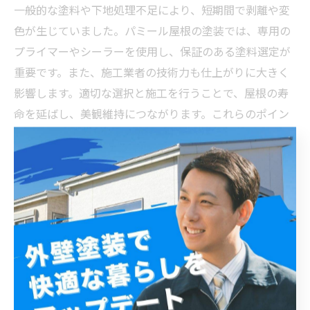
一般的な塗料や下地処理不足により、短期間で剥離や変
色が生じていました。パミール屋根の塗装では、専用の
プライマーやシーラーを使用し、保証のある塗料選定が
重要です。また、施工業者の技術力も仕上がりに大きく
影響します。適切な選択と施工を行うことで、屋根の寿
命を延ばし、美観維持につながります。これらのポイン
トを踏まえた選び方が、パミール屋根塗装成功のカギで
す。
屋根塗装の完了後にすべきメンテナンスと長持ちさせ
るコツ
パミール屋根は特殊な素材でできており、劣化が進みや
すいため、塗装後のメンテナンスが非常に重要です。ま