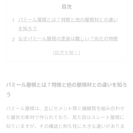
目次
パミール屋根とは？特徴と他の屋根材との違い
を知ろう
なぜパミール屋根の塗装は難しい？劣化の特徴
と注意点
パミール屋根に適した塗装方法とは？専門家が
おすすめする選び方
実際の施工事例から学ぶ！パミール屋根塗装の
パミール屋根とは？特徴と他の屋根材との違いを知ろ
成功と失敗ポイント
う
屋根塗装の完了後にすべきメンテナンスと長持
ちさせるコツ
パミール屋根は、主にセメント質と繊維質を組み合わせ
パミール屋根塗装の費用相場とコストパフォー
た層状の素材で作られており、見た目はスレート屋根に
マンスの見極め方
似ていますが、その構造と耐久性に大きな違いがありま