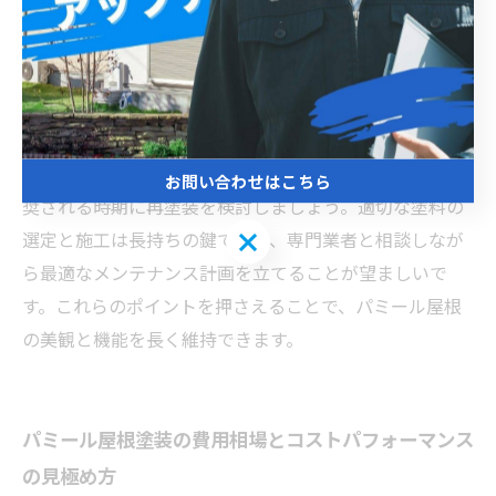
ず、塗装完了後は定期的に屋根の状態を確認しましょ
う。ひび割れやはがれが生じていないか、雨漏りの兆候
がないかをチェックすることで早期発見が可能です。ま
た、パミール屋根は水分に弱い特性があるため、排水経
路が詰まらないよう清掃を行い、湿気のこもりを防ぐこ
とも大切です。さらに、塗装の耐久性を保つために、推
お問い合わせはこちら
奨される時期に再塗装を検討しましょう。適切な塗料の
お問い合わせはこちら
選定と施工は長持ちの鍵であり、専門業者と相談しなが
ら最適なメンテナンス計画を立てることが望ましいで
す。これらのポイントを押さえることで、パミール屋根
の美観と機能を長く維持できます。
パミール屋根塗装の費用相場とコストパフォーマンス
の見極め方