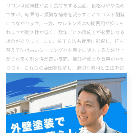
リコンは耐候性が高く長持ちする反面、価格はやや高め
ですが、結果的に頻繁な補修を減らすことでコスト削減
につながります。一方、ウレタン系は初期費用が抑えら
れますが耐久性が低く、数年ごとの再施工が必要になる
場合があります。また、施工方法も費用に影響し、打ち
替え工法は古いシーリング材を完全に除去するため仕上
がりが良く耐久性が高い反面、部分補修より費用がかか
ります。これらの要因を理解し、適切な素材と工法を選
ぶことで、我孫子市での外壁シーリング費用を賢く抑え
つつ、建物の保護性能を最大限に維持できます。
施工品質のポイントと我孫子市で信頼できる業者の見
つけ方