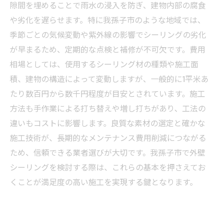
解して安心の維持管理を
隙間を埋めることで雨水の浸入を防ぎ、建物内部の腐食
外壁シーリングの費用実態まとめ：我孫子市で
や劣化を遅らせます。特に我孫子市のような地域では、
賢くメンテナンスを始めよう
季節ごとの気候変動や紫外線の影響でシーリングの劣化
が早まるため、定期的な点検と補修が不可欠です。費用
相場としては、使用するシーリング材の種類や施工面
積、建物の構造によって変動しますが、一般的に1平米あ
たり数百円から数千円程度が目安とされています。施工
方法も手作業による打ち替えや増し打ちがあり、工法の
違いもコストに影響します。良質な素材の選定と確かな
施工技術が、長期的なメンテナンス費用削減につながる
ため、信頼できる業者選びが大切です。我孫子市で外壁
シーリングを検討する際は、これらの基本を押さえてお
くことが満足度の高い施工を実現する鍵となります。