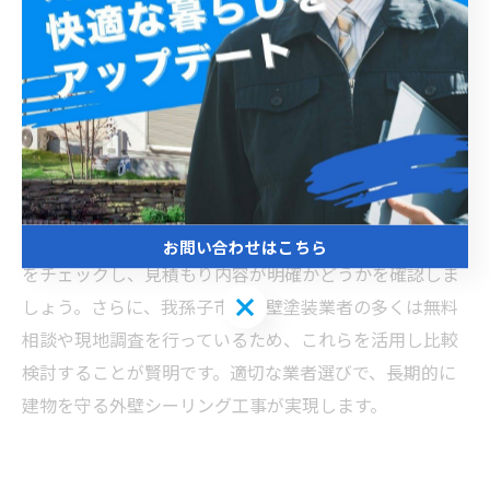
我孫子市での外壁シーリング工事において、施工品質は
建物の耐久性を左右する重要な要素です。劣化したシー
リングを適切に補修するためには、シーリング材の選定
や施工方法、職人の技術力が大きく影響します。特に、
我孫子市の気候条件を考慮した耐候性の高い材料を使用
することが推奨されます。また、施工前の下地処理や既
存シーリング材の除去も品質を高める重要なポイントで
す。信頼できる業者を選ぶ際は、地域での実績や口コミ
お問い合わせはこちら
をチェックし、見積もり内容が明確かどうかを確認しま
お問い合わせはこちら
しょう。さらに、我孫子市の外壁塗装業者の多くは無料
相談や現地調査を行っているため、これらを活用し比較
検討することが賢明です。適切な業者選びで、長期的に
建物を守る外壁シーリング工事が実現します。