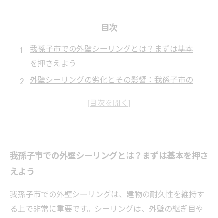
目次
我孫子市での外壁シーリングとは？まずは基本
を押さえよう
外壁シーリングの劣化とその影響：我孫子市の
建物を守るために
我孫子市の外壁シーリング費用相場：何が価格
に影響するのか？
費用を左右する工法と素材の違い：賢い選択で
我孫子市での外壁シーリングとは？まずは基本を押さ
コストを抑える方法
えよう
施工品質のポイントと我孫子市で信頼できる業
者の見つけ方
我孫子市での外壁シーリングは、建物の耐久性を維持す
我孫子市での外壁メンテナンス計画：費用を理
る上で非常に重要です。シーリングは、外壁の継ぎ目や