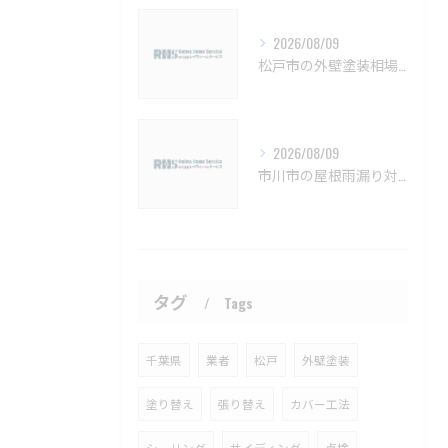
2026/08/09
松戸市の外壁塗装相場と保証の基礎知識【松戸市 外壁塗装 リフォーム 工事】
2026/08/09
市川市の屋根雨漏り対策と防水施工法【市川市 雨漏り補修 カバー工法 葺き替え 工事】
タグ
Tags
千葉県
業者
松戸
外壁塗装
塗り替え
張り替え
カバー工法
シーリング
サイディング
点検