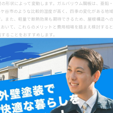
根の形状によって変動します。ガルバリウム鋼板は、亜鉛
鎌ケ谷市のような比較的湿度が高く、四季の変化がある地
す。また、軽量で断熱効果も期待できるため、屋根構造へ
において、これらのメリットと費用相場を踏まえ検討する
談することをおすすめします。
で節約できるメンテナンスのポイント
根は、その優れた耐久性と耐候性により、メンテナンスコ
びにくいガルバリウム鋼板は長期間にわたって屋根の保護
は、材料費と施工費を含めて㎡あたり約8,000円から12,
ませんが、耐用年数の長さやメンテナンス頻度の低さを踏
スムーズなため、工期の短縮にもつながり、全体の費用を抑
費用対効果を考慮した素材選びが賢明でしょう。