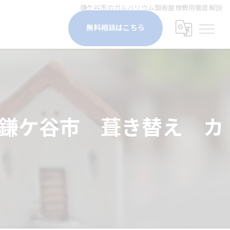
鎌ケ谷市のガルバリウム鋼板屋根費用徹底解説
無料相談はこちら
鎌ケ谷市 葺き替え カ