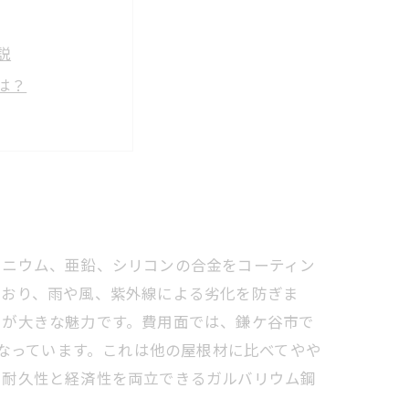
説
は？
のポイント
貌
リフォーム〜
効果を徹底比較
ミニウム、亜鉛、シリコンの合金をコーティン
ており、雨や風、紫外線による劣化を防ぎま
とが大きな魅力です。費用面では、鎌ケ谷市で
となっています。これは他の屋根材に比べてやや
、耐久性と経済性を両立できるガルバリウム鋼