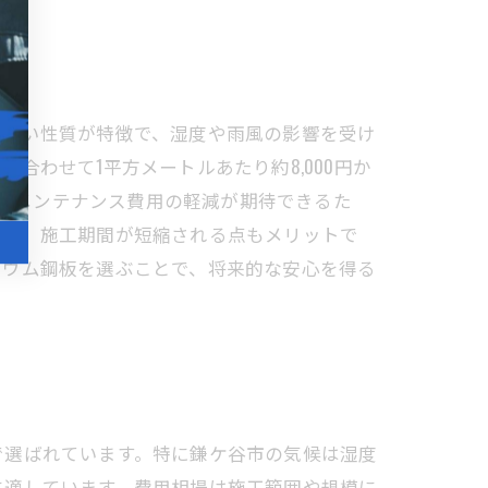
にくい性質が特徴で、湿度や雨風の影響を受け
わせて1平方メートルあたり約8,000円か
たるメンテナンス費用の軽減が期待できるた
なく、施工期間が短縮される点もメリットで
リウム鋼板を選ぶことで、将来的な安心を得る
で選ばれています。特に鎌ケ谷市の気候は湿度
に適しています。費用相場は施工範囲や規模に