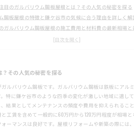
注目のガルバリウム鋼板屋根とは？その人気の秘密を探る
ム鋼板屋根の特徴と鎌ケ谷市の気候に合う理由を詳しく解
のガルバリウム鋼板屋根の施工費用と材料費の最新相場と
を検証！ガルバリウム鋼板屋根で節約できるメンテナンス
ガルバリウム鋼板屋根を選ぶなら知っておきたい費用の全
ム鋼板屋根のメリットと費用相場まとめ〜鎌ケ谷市で賢く
屋根リフォームはこれで安心！ガルバリウム鋼板の費用と
は？その人気の秘密を探る
がガルバリウム鋼板です。ガルバリウム鋼板は鉄板にアル
す。特に鎌ケ谷市のような四季の変化が激しい地域に適し
し、結果としてメンテナンスの頻度や費用を抑えられるこ
と工賃を含めて一般的に60万円から120万円程度が相場
フォーマンスは良好です。屋根リフォームや新築の際には