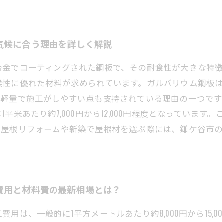
気候に合う理由を詳しく解説
合金でコーティングされた鋼板で、その耐食性が大きな特
候性に優れた材料が求められています。ガルバリウム鋼板
、軽量で施工がしやすい点も支持されている理由の一つで
平米あたり約7,000円から12,000円程度となっていま
。屋根リフォームや新築で屋根材を選ぶ際には、鎌ケ谷市
費用と材料費の最新相場とは？
用は、一般的に1平方メートルあたり約8,000円から15,