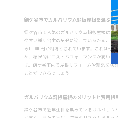
鎌ケ谷市でガルバリウム鋼板屋根を選ぶな
鎌ケ谷市で人気のガルバリウム鋼板屋根は、
やすい鎌ケ谷市の気候に適しているため、多く
ら15,000円が相場とされています。これ
め、結果的にコストパフォーマンスが高いと
す。鎌ケ谷市内で屋根リフォームや新築を検
ことができるでしょう。
ガルバリウム鋼板屋根のメリットと費用相
鎌ケ谷市で近年注目を集めているガルバリウ
が高く、また冬季には凍結のリスクもあるた