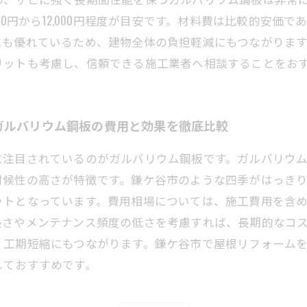
00円から12,000円程度が目安です。材料費は比較的安価
にも優れているため、建物全体の負担軽減にもつながりま
リットも考慮し、信頼できる施工業者へ相談することをお
ガルバリウム鋼板の費用と効果を徹底比較
に注目されているのがガルバリウム鋼板です。ガルバリウ
耐候性の高さが特徴です。鎌ケ谷市のような四季がはっき
となっています。費用相場については、施工費用を含めて1平方
長さやメンテナンス頻度の低さを考慮すれば、長期的なコ
、工期短縮にもつながります。鎌ケ谷市で屋根リフォーム
しておすすめです。