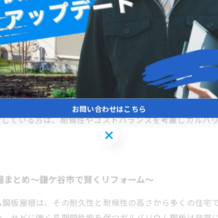
ら知っておきたい費用の全貌
その優れた耐久性と耐候性で注目されています。特に錆び
の住宅で採用されています。費用面では、材料費と施工費を合
は他の屋根材と比較すると中程度の価格帯ですが、長期間にわ
言えます。また、軽量であるため既存の構造への負担が少
お問い合わせはこちら
討している方は、耐候性やコストバランスを考慮しガルバ
お問い合わせはこちら
場まとめ〜鎌ケ谷市で賢くリフォーム〜
ム鋼板屋根は、その耐久性と耐候性の高さから多くの住宅
め、サビに強く長期間性能を保つガルバリウム鋼板は非常