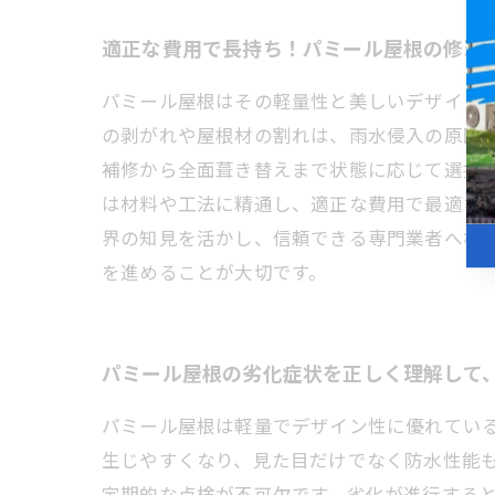
適正な費用で長持ち！パミール屋根の修理
パミール屋根はその軽量性と美しいデザイン
の剥がれや屋根材の割れは、雨水侵入の原因
補修から全面葺き替えまで状態に応じて選択
は材料や工法に精通し、適正な費用で最適な
界の知見を活かし、信頼できる専門業者へ相
を進めることが大切です。
パミール屋根の劣化症状を正しく理解して
パミール屋根は軽量でデザイン性に優れてい
生じやすくなり、見た目だけでなく防水性能
定期的な点検が不可欠です。劣化が進行する