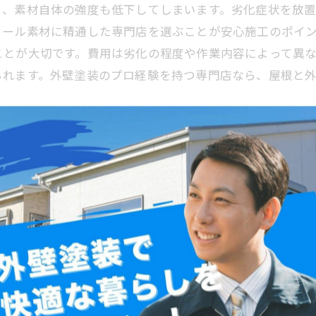
り、素材自体の強度も低下してしまいます。劣化症状を放
ミール素材に精通した専門店を選ぶことが安心施工のポイ
ことが大切です。費用は劣化の程度や作業内容によって異
られます。外壁塗装のプロ経験を持つ専門店なら、屋根と
るためのチェックリスト
ンから多くの住宅で採用されてきましたが、年月が経つに
って、これらのトラブルを早期に発見し、適切な修理を行
確認しましょう。また、劣化症状に応じた修理法を提案で
富な業者であれば、屋根だけでなく外壁との調和も考慮し
チェックリストを参考に、長く安心して住み続けられる住