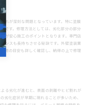
や割れが深刻な問題となっています。特に塗膜
可欠です。修理方法としては、劣化部分の部分
ことが安心施工のポイントとなります。専門店
テナンスも長持ちさせる秘訣です。外壁塗装業
。費用の目安も詳しく確認し、納得の上で修理
による劣化が進むと、表面の剥離やヒビ割れが
らの劣化症状が早期に現れることが多いため、
適切な修理を行うには、パミール屋根の特性を