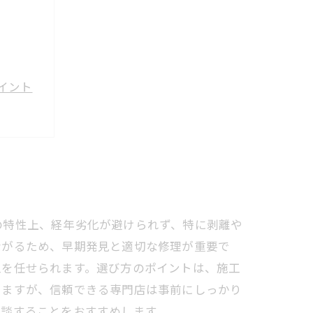
イント
リスト
秘密
守ろう
注意点
の特性上、経年劣化が避けられず、特に剥離や
ながるため、早期発見と適切な修理が重要で
工を任せられます。選び方のポイントは、施工
りますが、信頼できる専門店は事前にしっかり
相談することをおすすめします。