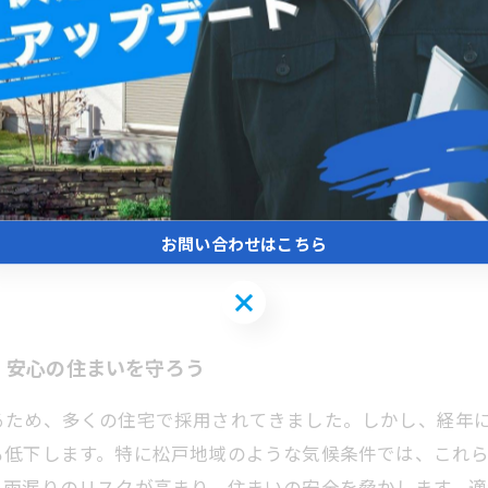
とアフターケアの秘密
で多くの住宅に選ばれてきましたが、経年劣化による剥離
となり、住宅内部へのダメージを招くため早めの対処が不
可能ですが、松戸地域で実績豊富なパミール専門店を選ぶ
修理プランを提案。さらに、修理後の定期的な点検やメン
談することで、住まいの安全性と快適性を維持しましょう
お問い合わせはこちら
お問い合わせはこちら
、安心の住まいを守ろう
るため、多くの住宅で採用されてきました。しかし、経年
も低下します。特に松戸地域のような気候条件では、これ
と雨漏りのリスクが高まり、住まいの安全を脅かします。