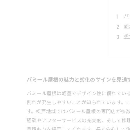
パ
剥
劣
松
適
パ
経
パミール屋根の魅力と劣化のサインを見逃
パミール屋根は軽量でデザイン性に優れてい
割れが発生しやすいことが知られています。
す。松戸地域ではパミール屋根の専門店が多
経験やアフターサービスの充実度、そして修
見積もりを提示してくれます。長く安心して