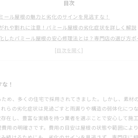
目次
ミール屋根の魅力と劣化のサインを見逃すな！
がれや割れに注意！パミール屋根の劣化症状を詳しく解説
化したパミール屋根の安心修理法とは？専門店の選び方ポ
戸で信頼できるパミール専門店を見つけるためのチェック
正な費用で長持ち！パミール屋根の修理とアフターケアの
ミール屋根の劣化症状を正しく理解して、安心の住まいを
験豊富な専門店が教える、松戸で安心施工を受けるコツと
すな！
るため、多くの住宅で採用されてきました。しかし、素材
これらの劣化症状は見過ごすと雨漏りや構造の弱体化につ
数存在し、豊富な実績を持つ業者を選ぶことで安心して施
理費用の明確さです。費用の目安は屋根の状態や範囲によ
住み続けるためにも、劣化のサインを見逃さず、専門店に