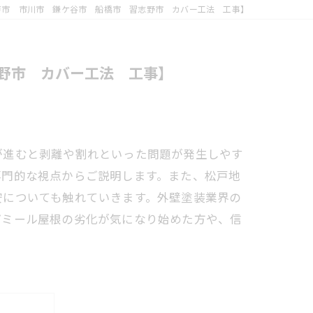
戸市 市川市 鎌ケ谷市 船橋市 習志野市 カバー工法 工事】
野市 カバー工法 工事】
が進むと剥離や割れといった問題が発生しやす
専門的な視点からご説明します。また、松戸地
安についても触れていきます。外壁塗装業界の
パミール屋根の劣化が気になり始めた方や、信