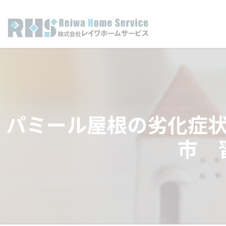
パミール屋根の劣化症
市 