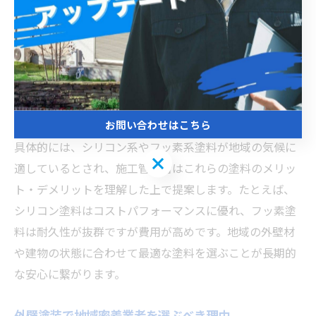
外壁塗装の地域特性と適切な塗料選びのポイント
千葉県松戸市や我孫子市では、湿度が高く雨風の影響も
受けやすいため、外壁塗装に適した塗料選びが施工管理
の重要なポイントとなります。耐久性や防カビ・防藻性
能が高い塗料を選ぶことで、建物の劣化を防ぎ、美観を
長期間維持できます。
お問い合わせはこちら
具体的には、シリコン系やフッ素系塗料が地域の気候に
お問い合わせはこちら
適しているとされ、施工管理者はこれらの塗料のメリッ
ト・デメリットを理解した上で提案します。たとえば、
シリコン塗料はコストパフォーマンスに優れ、フッ素塗
料は耐久性が抜群ですが費用が高めです。地域の外壁材
や建物の状態に合わせて最適な塗料を選ぶことが長期的
な安心に繋がります。
外壁塗装で地域密着業者を選ぶべき理由