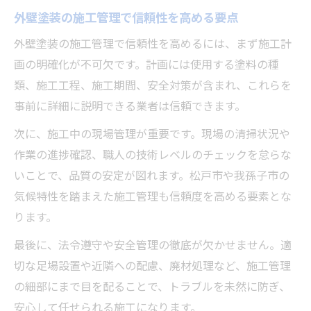
現場監理が外壁塗装の仕上がりに与える影
外壁塗装の施工管理で信頼性を高める要点
響
外壁塗装の施工管理で信頼性を高めるには、まず施工計
外壁塗装の監理者選定でチェックしたい点
画の明確化が不可欠です。計画には使用する塗料の種
外壁塗装の信頼性を高める工事記録の活用
類、施工工程、施工期間、安全対策が含まれ、これらを
千葉県松戸市周辺で外壁塗装を任せる極意
事前に詳細に説明できる業者は信頼できます。
外壁塗装選びで松戸市の口コミを活かす方
次に、施工中の現場管理が重要です。現場の清掃状況や
法
作業の進捗確認、職人の技術レベルのチェックを怠らな
外壁塗装の地域特性と適切な塗料選びのポ
いことで、品質の安定が図れます。松戸市や我孫子市の
イント
気候特性を踏まえた施工管理も信頼度を高める要素とな
外壁塗装で地域密着業者を選ぶべき理由
ります。
外壁塗装の無料相談や見積もり活用術
最後に、法令遵守や安全管理の徹底が欠かせません。適
外壁塗装のトラブル事例から学ぶ業者選定
切な足場設置や近隣への配慮、廃材処理など、施工管理
我孫子市の外壁塗装管理で失敗しない秘訣
の細部にまで目を配ることで、トラブルを未然に防ぎ、
外壁塗装の現場管理で防げる失敗の例
安心して任せられる施工になります。