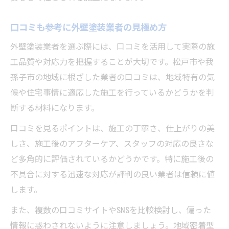
外壁塗装の見積もり比較で注意すべき点
口コミも参考に外壁塗装業者の見極め方
外壁塗装の保証内容を事前に確認する重要
性
外壁塗装業者を選ぶ際には、口コミを活用して実際の施
外壁塗装の工事監理による品質維持の方法
工品質や対応力を把握することが大切です。松戸市や我
孫子市の地域に根ざした業者の口コミは、地域特有の気
外壁塗装の下地診断と最適な施工手順
候や住宅事情に適応した施工を行っているかどうかを判
適正見積もりで納得の外壁塗装を実現する
断する材料になります。
外壁塗装の適正価格を見極めるチェックポ
口コミを見るポイントは、施工の丁寧さ、仕上がりの美
イント
しさ、施工後のアフターケア、スタッフの対応の良さな
外壁塗装の見積もり内訳でよくある疑問点
ど多角的に評価されているかどうかです。特に施工後の
外壁塗装の費用相場と安心できる業者選び
不具合に対する迅速な対応が評判の良い業者は信頼に値
外壁塗装の追加費用を抑える見積もりの工
します。
夫
また、複数の口コミサイトやSNSを比較検討し、偏った
外壁塗装の助成金や補助制度を活用する方
情報に惑わされないように注意しましょう。地域密着型
法