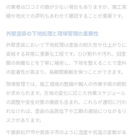
の業者は口コミの数が少ない場合もありますが、施工実
施工後の外壁塗装アフターケア重要ポイント
績や地元での評判もあわせて確認することが重要です。
外壁塗装後の定期点検で住まいを守る方法
外壁塗装のアフターケア内容と保証期間の
外壁塗装の下地処理と現場管理の重要性
確認
外壁塗装において下地処理は塗装の耐久性や仕上がりに
外壁塗装のトラブル発生時の相談窓口とは
直結する非常に重要な工程です。ひび割れや汚れ、旧塗
外壁塗装で長持ちさせるメンテナンス方法
膜の剥離などを丁寧に補修し、下地を整えることで塗料
外壁塗装の保証を最大限活かす活用術
の密着性が高まり、長期間美観を保つことができます。
現場管理では、施工環境の整備や職人の作業手順の統制
が求められます。天候の変化に応じた作業スケジュール
の調整や安全対策の徹底も含まれ、これらが適切に行わ
れなければ、塗装の品質低下や工期の遅延につながるリ
スクがあります。
千葉県松戸市や我孫子市のように湿度や気温の変動があ