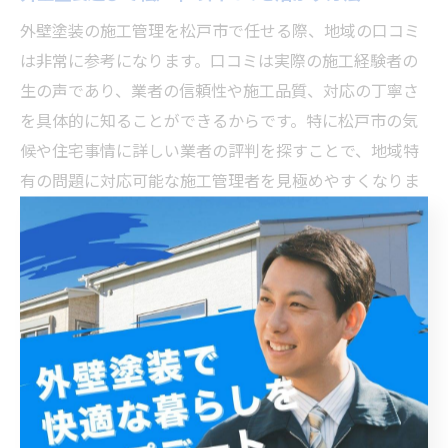
外壁塗装の施工管理を松戸市で任せる際、地域の口コミ
は非常に参考になります。口コミは実際の施工経験者の
生の声であり、業者の信頼性や施工品質、対応の丁寧さ
を具体的に知ることができるからです。特に松戸市の気
候や住宅事情に詳しい業者の評判を探すことで、地域特
有の問題に対応可能な施工管理者を見極めやすくなりま
す。
口コミを活かすポイントとしては、複数の情報源を比較
することが重要です。インターネット上の評価だけでな
く、近隣の住宅所有者や知人の実体験も参考にしましょ
う。加えて、施工後のアフターケアに関する評判もチェ
ックし、施工後のトラブル対応力を確認することが安心
につながります。