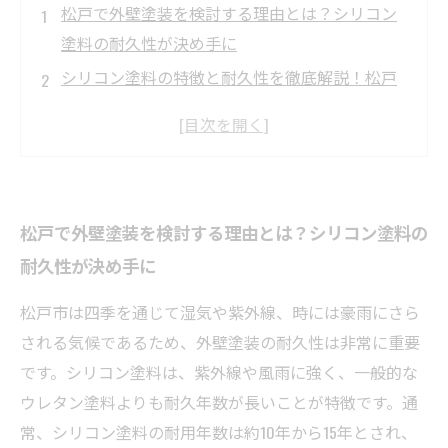
松戸で外壁塗装を検討する理由とは？シリコン
塗料の耐久性が決め手に
シリコン塗料の特徴と耐久性を徹底解説！松戸
の気候に合う選び方
なぜ松戸でシリコン塗料が人気？耐久性とコス
トパフォーマンスの秘密
実際に松戸で使われるシリコン塗料の耐久性
松戸で外壁塗装を検討する理由とは？シリコン塗料の
は？長持ちのポイントを紹介
耐久性が決め手に
耐久性の高いシリコン塗料で松戸の家を守ろ
う！適切な選び方とメンテナンス法
松戸市は四季を通じて湿気や紫外線、時には豪雨にさら
シリコン塗料の選び方ガイド：松戸で快適な住
される気候であるため、外壁塗装の耐久性は非常に重要
環境を維持するために
です。シリコン塗料は、紫外線や風雨に強く、一般的な
松戸市の外壁塗装に最適なシリコン塗料とは？
ウレタン塗料よりも耐久年数が長いことが特徴です。通
耐久性と効果を徹底比較
常、シリコン塗料の耐用年数は約10年から15年とされ、