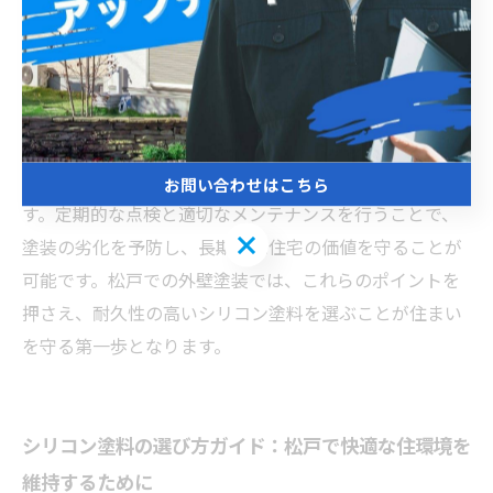
ら15年程度とされており、コストパフォーマンスに優れ
ています。特に松戸のように四季がはっきりしている地
域では、季節ごとの気候変動に対応できる耐久性が重要
です。塗料選びの際は、耐候性や耐水性に加え、施工業
者の技術力も考慮すべきです。また、施工前の下地処理
が丁寧に行われることで塗料の持ちが格段に向上しま
お問い合わせはこちら
す。定期的な点検と適切なメンテナンスを行うことで、
お問い合わせはこちら
塗装の劣化を予防し、長期的に住宅の価値を守ることが
可能です。松戸での外壁塗装では、これらのポイントを
押さえ、耐久性の高いシリコン塗料を選ぶことが住まい
を守る第一歩となります。
シリコン塗料の選び方ガイド：松戸で快適な住環境を
維持するために