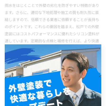
雨水をはじくことで外壁の劣化を防ぎやすい特徴があり
ます。さらに、適切な下地処理や施工の質も耐久性に直
結しますので、信頼できる業者に依頼することが長持ち
のポイントです。これらの要因を踏まえ、松戸での外壁
塗装にはコストパフォーマンスに優れたシリコン塗料が
適しています。定期的な点検と補修を行えば、より快適
な住環境を長期間維持できるでしょう。
耐久性の高いシリコン塗料で松戸の家を守ろう！適切
な選び方とメンテナンス法
松戸市の気候や環境に適したシリコン塗料は、外壁の美
観と建物の保護を長期間にわたり両立します。シリコン
塗料は紫外線や風雨に強く、一般的に耐用年数は10年か