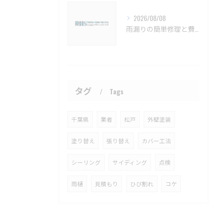
2026/08/08
雨漏りの簡単修理と費用目安を徹底解説船橋市対応【船橋市 雨漏り補修 カバー工法 葺き替え 工事】
タグ
Tags
千葉県
業者
松戸
外壁塗装
塗り替え
張り替え
カバー工法
シーリング
サイディング
点検
雨樋
見積もり
ひび割れ
コケ