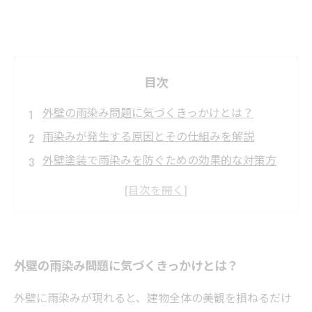
目次
外壁の雨染み問題に気づくきっかけとは？
雨染みが発生する原因とその仕組みを解説
外壁塗装で雨染みを防ぐための効果的な対策方
法
専門家がおすすめする外壁塗装のポイントと注
意点
対策後のメンテナンスで長持ちさせるコツとま
外壁の雨染み問題に気づくきっかけとは？
とめ
簡単にできる雨染み予防！日常でできるケア方
外壁に雨染みが現れると、建物全体の美観を損ねるだけ