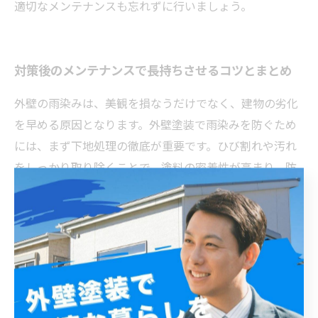
適切なメンテナンスも忘れずに行いましょう。
対策後のメンテナンスで長持ちさせるコツとまとめ
外壁の雨染みは、美観を損なうだけでなく、建物の劣化
を早める原因となります。外壁塗装で雨染みを防ぐため
には、まず下地処理の徹底が重要です。ひび割れや汚れ
をしっかり取り除くことで、塗料の密着性が高まり、防
水効果が向上します。また、高耐候性や防水性に優れた
塗料を選ぶことも効果的です。塗装後のメンテナンスも
重要で、定期的な点検と必要に応じたタッチアップを行
うことで、塗膜の劣化を防ぎ、雨染みの再発を抑えられ
ます。さらに、汚れが付着した場合は早めに洗浄し、塗
膜を保護しましょう。これらの対策をしっかり実践する
ことで、外壁の美観と機能を長期間維持できます。外壁