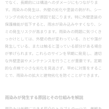
法とは？
でなく、長期的には構造へのダメージにもつながりま
雨染み対策は外壁塗装から！今すぐ始めたい理
す。雨染みの発生は、外壁の劣化や塗装の剥がれ、シー
由
リングの劣化などが原因で起こります。特に外壁塗装の
保護機能が低下すると、雨水が染み込みやすくなり、シ
ミの発生リスクが高まります。雨染みの問題に気づくき
っかけとしては、外壁の色が変わっている、カビや藻が
発生している、または触ると湿っている部分がある場合
が挙げられます。これらのサインを早期に発見し、適切
な外壁塗装やメンテナンスを行うことが重要です。定期
的な点検で小さな劣化を見逃さず、早めに対策をするこ
とで、雨染みの拡大と建物劣化を防ぐことができます。
雨染みが発生する原因とその仕組みを解説
雨染みは外壁にできる厄介なトラブルの一つで、美観を