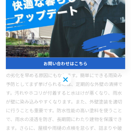
塗装の専門業者に相談し、最適な防止策を検討すること
をおすすめします。
簡単にできる雨染み予防！日常でできるケア方法と
は？
お問い合わせはこちら
外壁にできる雨染みは、美観を損なうだけでなく、建物
の劣化を早める原因にもなります。簡単にできる雨染み
お問い合わせはこちら
予防としてまず挙げられるのは、定期的な外壁の清掃で
す。汚れやホコリが付着すると水はけが悪くなり、雨水
が壁に染み込みやすくなります。また、外壁塗装を適切
に行うことも重要です。防水性能の高い塗料を使うこと
で、雨水の浸透を防ぎ、長期間にわたり建物を保護でき
ます。さらに、屋根や雨樋の点検を怠らず、詰まりや破