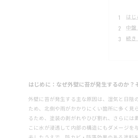
はじ
中盤
続き
対策
まと
苔発
プロ
はじめに：なぜ外壁に苔が発生するのか？
外壁に苔が発生する主な原因は、湿気と日陰
ため、北側や雨がかかりにくい箇所に多く見
るため、塗装の剥がれやひび割れ、さらには
こに水が浸透して内部の構造にもダメージを
去したうえで、防カビ・防藻効果のある塗料