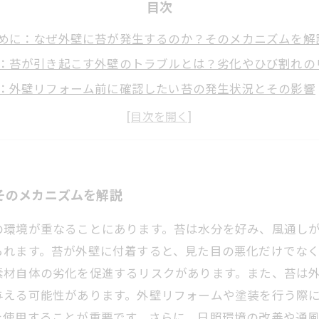
目次
めに：なぜ外壁に苔が発生するのか？そのメカニズムを解
：苔が引き起こす外壁のトラブルとは？劣化やひび割れの
：外壁リフォーム前に確認したい苔の発生状況とその影響
編：長持ちさせるための苔発生防止＆除去の具体的方法
め：苔トラブルを防いで外壁の美観と機能を長期間守る秘
生を放置するとどうなる？実例から学ぶ外壁トラブルの危
が教える！外壁塗装業界視点の苔対策ポイントと最新おす
そのメカニズムを解説
の環境が重なることにあります。苔は水分を好み、風通し
られます。苔が外壁に付着すると、見た目の悪化だけでな
素材自体の劣化を促進するリスクがあります。また、苔は
与える可能性があります。外壁リフォームや塗装を行う際
を使用することが重要です。さらに、日照環境の改善や通