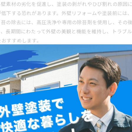
外壁素材の劣化を促進し、塗装の剥がれやひび割れの原因
が低下する恐れがあります。外壁リフォームや塗装前には
。苔の除去には、高圧洗浄や専用の除苔剤を使用し、その
り、長期間にわたって外壁の美観と機能を維持し、トラブ
をおすすめします。
除去の具体的方法
材の劣化やひび割れを招くため、早期の対策が重要です。
とが基本対策となります。具体的には、定期的な高圧洗浄
カビ機能を持つ塗料を選び施工することで、苔の再発生を
とが施工の耐久性を左右するため非常に重要です。さらに
方法を実践することで、美観を保持しつつ外壁の機能を長
メンテナンス計画を立てることを推奨します。