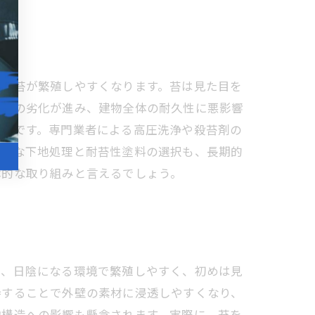
は、苔が繁殖しやすくなります。苔は見た目を
外壁の劣化が進み、建物全体の耐久性に悪影響
重要です。専門業者による高圧洗浄や殺苔剤の
適切な下地処理と耐苔性塗料の選択も、長期的
本的な取り組みと言えるでしょう。
く、日陰になる環境で繁殖しやすく、初めは見
持することで外壁の素材に浸透しやすくなり、
物構造への影響も懸念されます。実際に、苔を