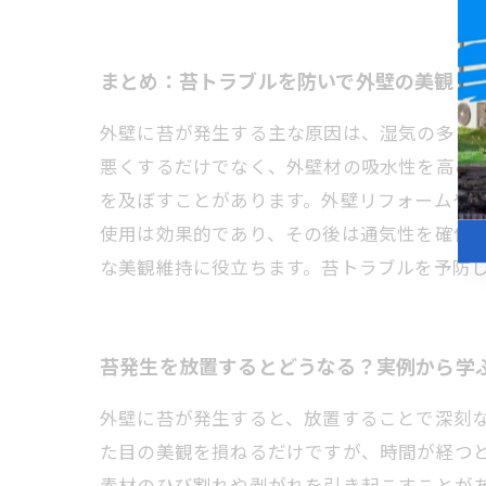
まとめ：苔トラブルを防いで外壁の美観と
外壁に苔が発生する主な原因は、湿気の多さ
悪くするだけでなく、外壁材の吸水性を高め
を及ぼすことがあります。外壁リフォームや
使用は効果的であり、その後は通気性を確保
な美観維持に役立ちます。苔トラブルを予防
苔発生を放置するとどうなる？実例から学
外壁に苔が発生すると、放置することで深刻
た目の美観を損ねるだけですが、時間が経つ
素材のひび割れや剥がれを引き起こすことが