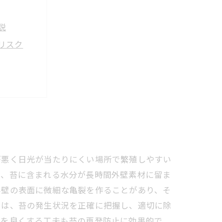
説
リスク
訣
険性
すめ塗料
が悪く日光が当たりにくい場所で繁殖しやすい
く、苔に含まれる水分が長時間外壁素材に留ま
外壁の表面に微細な亀裂を作ることがあり、そ
には、苔の発生状況を正確に把握し、適切に除
風を良くする工夫も苔の再発防止に効果的で