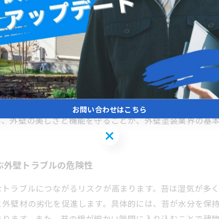
機能を長期間守る秘訣
と日陰の環境です。特に風通しが悪く水はけが悪い場所で
、凍結やひび割れを招くリスクが増加します。その結果、
塗装を行う際は、まず苔の除去と発生しにくい環境作りが
し、湿気が滞留しにくい対策を施すことが推奨されます。
お問い合わせはこちら
し、外壁の美しさと機能を守ることが、外壁塗装業界の基
お問い合わせはこちら
ぶ外壁トラブルの危険性
なトラブルにつながるリスクが高まります。苔は湿気が多
と外壁材の劣化を促進します。具体的には、苔が水分を保
あります。また、苔の根が細かい隙間に入り込むことで建