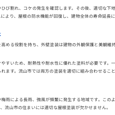
安心を得るための屋根塗装業者選びガイド
やひび割れ、コケの発生を確認します。その後、適切な下
屋根塗装業者の信頼性を見極めるポイント
れにより、屋根の防水機能が回復し、建物全体の寿命延長
口コミや施工事例を活用した屋根塗装の選び方
流山市の屋根塗装対応エリアとアフターサービス
は
屋根塗装で重視したい保証内容と対応力
を高める役割を持ち、外壁塗装は建物の外観保護と美観維
屋根塗装の現地調査で確認すべき事項
屋根塗装なら助成金の活用も視野に入れて
けやすいため、耐熱性や耐水性に優れた塗料が必要です。
屋根塗装の助成金制度を活用する方法
られます。流山市では両方の塗装を適切に組み合わせるこ
流山市で受けられる屋根塗装の補助金情報
屋根塗装で助成金を申請する際の注意点
屋根塗装助成金の最新情報を調べるコツ
や梅雨による長雨、強風が頻繁に発生する地域です。この
屋根塗装と外壁塗装の助成金併用の可能性
て、流山市の住まいには適切な屋根塗装が欠かせません。
耐久性を高める塗料選びと屋根塗装の極意