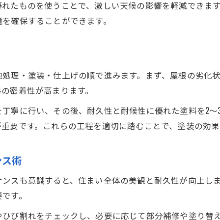
優れたものを使うことで、激しい天候の影響を軽減できま
屋根塗装で効果を発揮する塗料の選び方
境を確保することができます。
屋根塗装の塗料別メリットとデメリット
屋根塗装で長持ちを実現する施工ポイント
塗料選びで重要な耐久性とコストのバランス
地処理・塗装・仕上げの順で進みます。まず、屋根の劣化
屋根塗装の色選びがもたらす住まいの印象変化
料の密着性が高まります。
流山市特有の気候に適した屋根塗装法とは
丁寧に行い、その後、耐久性と耐候性に優れた塗料を2～
屋根塗装が流山市の雨風から住まいを守る理由
が重要です。これらの工程を適切に踏むことで、塗装の効果
流山市の気候に合わせた屋根塗装のポイント
お問い合わせはこちら
お問い合わせはこちら
屋根塗装で結露やカビを防ぐ施工法
ンス術
屋根塗装の耐候性を高める工夫と注意点
ナンスも意識すると、住まい全体の美観と耐久性が向上し
屋根塗装と外壁塗装の同時施工の利点
要です。
やひび割れをチェックし、必要に応じて部分補修や塗り替