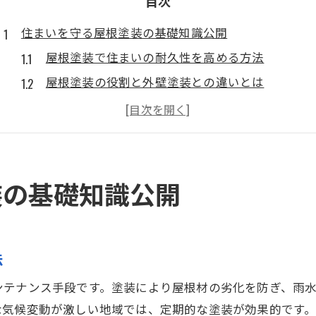
目次
住まいを守る屋根塗装の基礎知識公開
屋根塗装で住まいの耐久性を高める方法
屋根塗装の役割と外壁塗装との違いとは
屋根塗装が流山市の気候に必要な理由
屋根塗装の基本工程と重要なポイント
屋根塗装で外壁も美しく保つメンテナンス術
千葉県流山市で屋根塗装を検討する際の注意点
装の基礎知識公開
屋根塗装前に流山市の気候を知る重要性
屋根塗装で見落としがちな劣化サインとは
屋根塗装の見積もり比較で失敗しないコツ
法
流山市ならではの屋根塗装業者選びの視点
ンテナンス手段です。塗装により屋根材の劣化を防ぎ、雨
屋根塗装の費用対効果を判断するチェック法
な気候変動が激しい地域では、定期的な塗装が効果的です