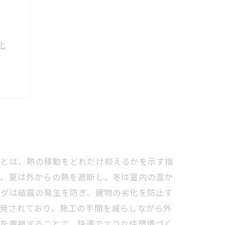
化
法
ム術
能とは、熱の移動をどれだけ抑えるかを示す指
は、夏は外からの熱を遮断し、冬は室内の温か
ングは結露の発生を防ぎ、建物の劣化を防止す
開発されており、施工の手間を減らしながら外
能を重視することで、快適でエコな住環境づく