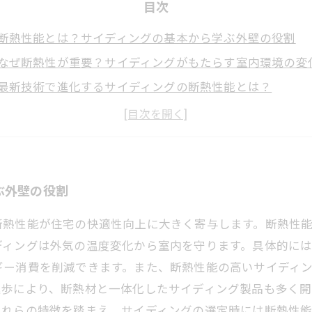
目次
断熱性能とは？サイディングの基本から学ぶ外壁の役割
なぜ断熱性が重要？サイディングがもたらす室内環境の変
最新技術で進化するサイディングの断熱性能とは？
サイディングの断熱効果で冷暖房費を削減する具体的な方
断熱性能を活かしたサイディング選びのポイントと注意点
サイディングが建物にもたらす長期的なメリットとは？
外壁塗装のプロが教える、断熱性能を最大化するリフォー
ぶ外壁の役割
断熱性能が住宅の快適性向上に大きく寄与します。断熱性
ディングは外気の温度変化から室内を守ります。具体的に
ギー消費を削減できます。また、断熱性能の高いサイディ
進歩により、断熱材と一体化したサイディング製品も多く
これらの特徴を踏まえ、サイディングの選定時には断熱性