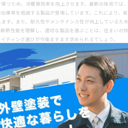
を保つため、冷暖房効率を向上させます。最新の技術では
熱伝導率を低減する製品が登場しています。これにより、
します。また、耐久性やメンテナンス性が向上しているた
の断熱性能を理解し、適切な製品を選ぶことは、住まいの
サイディング選びが今後ますます求められるでしょう。
する具体的な方法
能を高める役割が注目されています。断熱性の高いサイデ
削減できます。具体的には、断熱材を組み合わせたサイデ
室内の快適な温度維持に寄与します。結果として、エアコ
の優れたサイディングを用いることで、結露の防止や外壁
を持つサイディングと適切な塗装を選ぶことが、住まいの