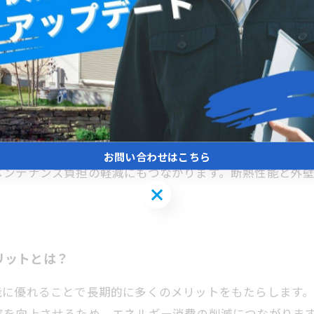
イントと注意点
く、断熱性能においても重要な役割を担っています。断熱性
室温を保つことができます。これにより冷暖房のエネルギ
選ぶ際には、断熱性能を示す指標や素材の特性を確認し、
が断熱効果を最大限に活かすカギとなります。断熱性に優
お問い合わせはこちら
メンテナンス負担の軽減にもつながります。断熱性能と外
お問い合わせはこちら
リットとは？
能に優れることで長期的に多くのメリットをもたらします
率を向上させるため、エネルギー消費の削減につながりま