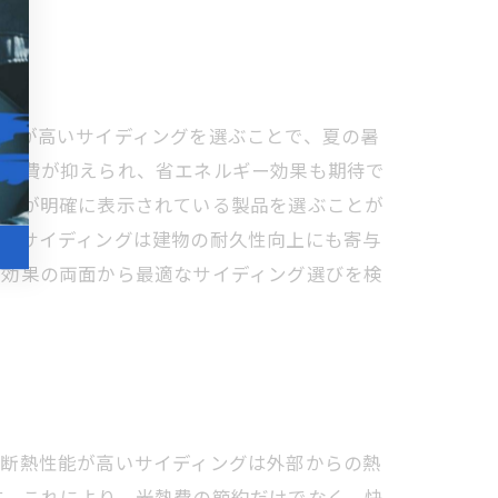
能が高いサイディングを選ぶことで、夏の暑
ー消費が抑えられ、省エネルギー効果も期待で
性能が明確に表示されている製品を選ぶことが
れたサイディングは建物の耐久性向上にも寄与
壁効果の両面から最適なサイディング選びを検
。断熱性能が高いサイディングは外部からの熱
す。これにより、光熱費の節約だけでなく、快