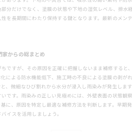
色部分だけでなく、塗膜の状態や下地の湿気レベル、排水
久性を長期間にわたり保持する鍵となります。最新のメン
門家からの総まとめ
がちですが、その原因を正確に把握しないまま補修すると
劣化による防水機能低下、施工時の不良による塗膜の剥が
むと、微細なひび割れから水分が浸入し雨染みが発生しま
すいです。雨染みの正しい見極めには、外壁表面の状態観
を基に、原因を特定し最適な補修方法を判断します。早期
ドバイスを活用しましょう。