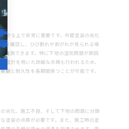
性を守る上で非常に重要です。外壁塗装の劣化
状態を確認し、ひび割れや剥がれが見られる場
路を推測できます。特に下地の湿気問題が原因
や湿度計を用いた詳細な点検も行われるため、
の美観と耐久性を長期間保つことが可能です。
材の劣化、施工不良、そして下地の問題に分類
的な塗装の点検が必要です。また、施工時の塗
水処理の不備が雨水の浸透を加速させます。雨