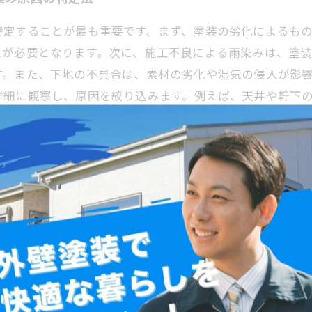
特定することが最も重要です。まず、塗装の劣化によるも
えが必要となります。次に、施工不良による雨染みは、塗
す。また、下地の不具合は、素材の劣化や湿気の侵入が影
詳細に観察し、原因を絞り込みます。例えば、天井や軒下
適切な補修方法を選定し、長期的な外壁の美観と耐久性を
て方とは？
定することが重要です。まず、塗装材の劣化による場合は
工不良が原因の時は、塗膜のムラや密着不良が雨染みを招
や素材の吸水性が雨染みの発生につながることもあります
の特定を行います。原因が明確になることで、必要な補修
を維持するためにも、原因分析は外壁塗装の第一歩と言え