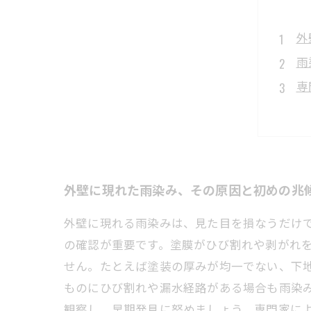
外
雨
専
原
美
外
雨
外壁に現れた雨染み、その原因と初めの兆
外壁に現れる雨染みは、見た目を損なうだけ
の確認が重要です。塗膜がひび割れや剥がれ
せん。たとえば塗装の厚みが均一でない、下
ものにひび割れや漏水経路がある場合も雨染
観察し、早期発見に努めましょう。専門家に