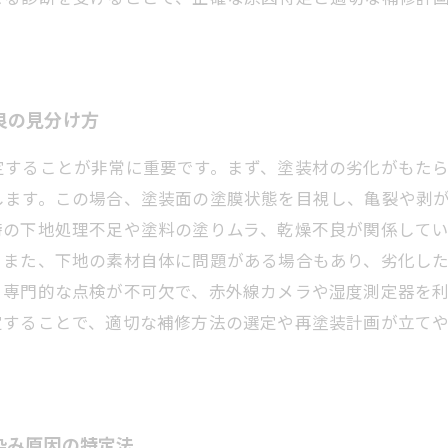
良の見分け方
定することが非常に重要です。まず、塗装材の劣化がもた
します。この場合、塗装面の塗膜状態を目視し、亀裂や剥
時の下地処理不足や塗料の塗りムラ、乾燥不良が関係して
。また、下地の素材自体に問題がある場合もあり、劣化し
、専門的な点検が不可欠で、赤外線カメラや湿度測定器を
定することで、適切な補修方法の選定や再塗装計画が立て
染み原因の特定法