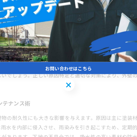
外壁を長持ちさせる秘訣
あり、その原因を正確に特定することが美観と建物の耐久
様な要因が雨染みの発生につながります。まず、塗装材の
部分のパターンや広がり方を観察することで、水の浸入経
欠かせません。専門家による現地調査では、赤外線カメラ
お問い合わせはこちら
しいでしょう。正しい原因特定と適切な対策により、外壁
お問い合わせはこちら
ンテナンス術
建物の耐久性にも大きな影響を与えます。原因は主に塗装
は雨水を内部に侵入させ、雨染みを引き起こすため、定期
とがあります。下地の不具合では、吸水性の高い素材や防