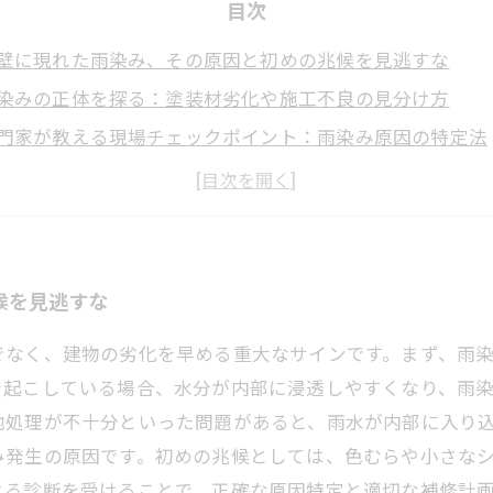
目次
壁に現れた雨染み、その原因と初めの兆候を見逃すな
染みの正体を探る：塗装材劣化や施工不良の見分け方
門家が教える現場チェックポイント：雨染み原因の特定法
因特定後の適切な補修と再塗装計画の立て方とは？
観と耐久性を守るために：雨染み対策で外壁を長持ちさせ
壁塗装で差がつく！雨染みを防ぐ最新メンテナンス術
染みトラブルの予防と解決：外壁塗装専門家からの総まと
候を見逃すな
でなく、建物の劣化を早める重大なサインです。まず、雨
を起こしている場合、水分が内部に浸透しやすくなり、雨
地処理が不十分といった問題があると、雨水が内部に入り
み発生の原因です。初めの兆候としては、色むらや小さな
よる診断を受けることで、正確な原因特定と適切な補修計