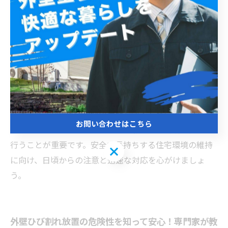
は湿度が高く、季節による温度差も大きいため、ひび割
れが拡大しやすい環境です。このため、ひび割れの早期
発見が建物の寿命を延ばす鍵となります。具体的なメン
テナンスとしては、亀裂部分の清掃後に専用の補修材で
補修し、その後に外壁塗装を行うことで防水性を高める
方法が有効です。また、定期的な点検を行うことで、ひ
び割れの進行を抑え、将来的な大規模修繕の費用負担を
軽減できます。外壁の健康状態を守るためには、ひび割
お問い合わせはこちら
れを見つけたら早めに専門業者に相談し、適切な処置を
行うことが重要です。安全で長持ちする住宅環境の維持
お問い合わせはこちら
に向け、日頃からの注意と迅速な対応を心がけましょ
う。
外壁ひび割れ放置の危険性を知って安心！専門家が教