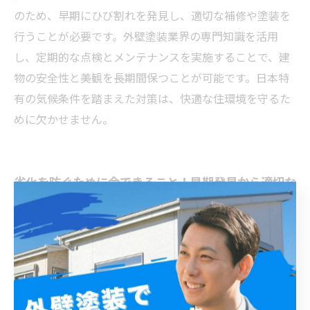
のため、早期にひび割れを発見し、適切な補修や塗装を
行うことが必要です。外壁塗装業界の専門知識を活用
し、定期的な点検とメンテナンスを実施することで、建
物の安全性と美観を長期間保つことが可能です。日本特
有の気候条件を踏まえた対策は、快適な住環境を守るた
めに欠かせません。
劣化を防ぐために今できること！早期発見から適切な
メンテナンス方法まで
外壁のひび割れは、初めは小さな亀裂に過ぎませんが、
放置すると深刻な劣化を招きます。ひび割れから雨水や
湿気が入り込むと、外壁の内部構造材が腐食しやすくな
り、建物全体の耐久性が低下します。とくに日本の気候