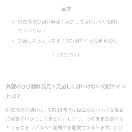
目次
外壁のひび割れ発見！見逃してはいけない初期
サインとは？
放置したらどうなる？ひび割れから始まる劣化
のメカニズムを徹底解説
雨水や湿気の侵入が招く危険性：外壁内部で進
行する腐食とカビ問題
日本の気候がもたらす外壁ダメージの特徴とリ
外壁のひび割れ発見！見逃してはいけない初期サイン
スクとは？
とは？
劣化を防ぐために今できること！早期発見から
適切なメンテナンス方法まで
外壁のひび割れは、初期段階では目立たない小さな亀裂
外壁ひび割れ放置の危険性を知って安心！専門
に過ぎないかもしれません。しかし、そのまま放置する
家が教える対処のポイント
と大きなトラブルへと発展する危険性があります。ひび