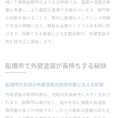
特に千葉県船橋市のような沿岸部では、塩害や湿度の影
外壁塗装の点検と補修スケジュールの作り
響も考慮し、より厳密な基準で点検を行います。専門家
方
の診断を受けることで、現状に最適なメンテナンス時期
や方法が明確になり、無駄な出費やトラブルを未然に防
外壁塗装の耐用年数を守る定期診断の重要
げます。信頼できる業者による定期診断が、外壁塗装の
性
耐久性向上に直結します。
外壁塗装を長持ちさせるための計画的実施
法
外壁塗装の維持費用を抑えるメンテナンス
船橋市で外壁塗装が長持ちする秘訣
術
外壁塗装のプロに相談するタイミングとは
船橋市の気候が外壁塗装の耐用年数に与える影響
安心して住まうための外壁塗装維持術
外壁塗装の耐用年数を延ばす日常のお手入
外壁塗装の耐用年数は、地域の気候条件に大きく左右さ
れ方法
れます。船橋市は海が近く、塩分を含む海風や高湿度、
降雨量の多さが特徴です。これらの要素は塗膜の劣化を
外壁塗装とアフターサービスの活用ポイン