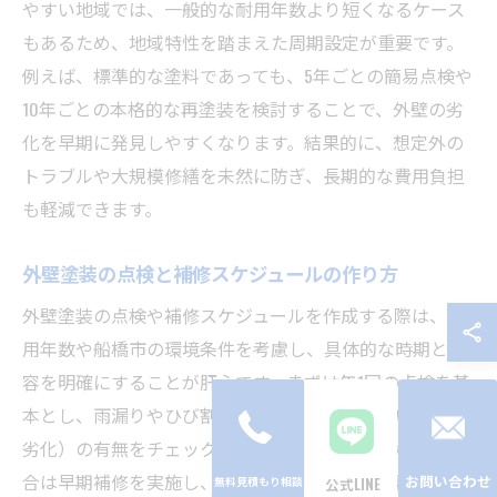
やすい地域では、一般的な耐用年数より短くなるケース
もあるため、地域特性を踏まえた周期設定が重要です。
例えば、標準的な塗料であっても、5年ごとの簡易点検や
10年ごとの本格的な再塗装を検討することで、外壁の劣
化を早期に発見しやすくなります。結果的に、想定外の
トラブルや大規模修繕を未然に防ぎ、長期的な費用負担
も軽減できます。
外壁塗装の点検と補修スケジュールの作り方
外壁塗装の点検や補修スケジュールを作成する際は、耐
用年数や船橋市の環境条件を考慮し、具体的な時期と内
容を明確にすることが肝心です。まずは年1回の点検を基
本とし、雨漏りやひび割れ、チョーキング（白い粉状の
劣化）の有無をチェックします。不具合が見つかった場
合は早期補修を実施し、必要に応じて部分的な再塗装も
お問い合わせ
公式LINE