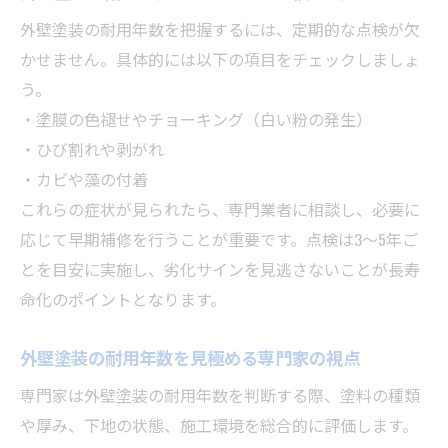
外壁塗装の減価償却に強い専門家の選び方
外壁塗装の耐用年数を把握するには、定期的な点検が欠
船橋市の気候に適した外壁塗装選び方
かせません。具体的には以下の項目をチェックしましょ
う。
船橋市の気候と外壁塗装の耐用年数への影
・塗膜の色褪せやチョーキング（白い粉の発生）
響
・ひび割れや剥がれ
外壁塗装の耐久性を高める塗料の選び方
・カビや藻の付着
外壁塗装に強い素材や工法の最新情報
これらの症状が見られたら、専門業者に相談し、必要に
外壁塗装の耐用年数を意識した塗料比較ポ
応じて早期補修を行うことが重要です。点検は3～5年ご
イント
とを目安に実施し、劣化サインを見逃さないことが長寿
外壁塗装の選び方で差がつくメンテナンス
命化のポイントとなります。
性
外壁塗装で後悔しないための選択基準
外壁塗装の耐用年数を見極める専門家の視点
外壁塗装のメンテナンス計画を立てるコツ
専門家は外壁塗装の耐用年数を判断する際、塗料の種類
外壁塗装の耐用年数に合わせたメンテナン
や厚み、下地の状態、施工環境を総合的に評価します。
ス周期