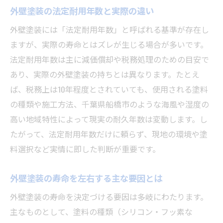
外壁塗装の法定耐用年数と実際の違い
船橋市で外壁塗装が長持ちする秘訣
外壁塗装には「法定耐用年数」と呼ばれる基準が存在し
船橋市の気候が外壁塗装の耐用年数に与え
ますが、実際の寿命とはズレが生じる場合が多いです。
る影響
法定耐用年数は主に減価償却や税務処理のための目安で
外壁塗装を長持ちさせるための地域特有の
あり、実際の外壁塗装の持ちとは異なります。たとえ
対策
ば、税務上は10年程度とされていても、使用される塗料
外壁塗装と海風・湿気の関係を理解しよう
の種類や施工方法、千葉県船橋市のような海風や湿度の
外壁塗装の耐用年数を上げる素材選びのコ
高い地域特性によって現実の耐久年数は変動します。し
ツ
たがって、法定耐用年数だけに頼らず、現地の環境や塗
外壁塗装の実例から学ぶ長持ちの秘訣
料選択など実情に即した判断が重要です。
外壁塗装とメンテナンス頻度の最適化方法
高耐久塗料で実現する外壁塗装の寿命
外壁塗装の寿命を左右する主な要因とは
高耐久塗料で外壁塗装の耐用年数は何年延
外壁塗装の寿命を決定づける要因は多岐にわたります。
びる？
主なものとして、塗料の種類（シリコン・フッ素な