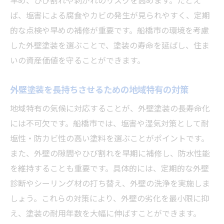
早め、ひび割れや剥がれのリスクを高めます。たとえ
ト
ば、塩害による腐食やカビの発生が見られやすく、定期
外壁塗装の維持に役立つ保証制度の確認
的な点検や早めの補修が重要です。船橋市の環境を考慮
外壁塗装の劣化サインを早期発見するコツ
した外壁塗装を選ぶことで、塗装の寿命を延ばし、住ま
外壁塗装の専門家による点検で得られる安
いの資産価値を守ることができます。
心
外壁塗装の耐用年数を最大限活かす暮らし
外壁塗装を長持ちさせるための地域特有の対策
方
地域特有の気候に対応することが、外壁塗装の長寿命化
には不可欠です。船橋市では、塩害や湿気対策として耐
塩性・防カビ性の高い塗料を選ぶことがポイントです。
また、外壁の隙間やひび割れを早期に補修し、防水性能
を維持することも重要です。具体的には、定期的な外壁
診断やシーリング材の打ち替え、外壁の洗浄を実施しま
しょう。これらの対策により、外壁の劣化を最小限に抑
え、塗装の耐用年数を大幅に伸ばすことができます。