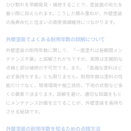
外壁塗装の耐用年数超過がもたらすトラブ
ひび割れを早期発見・補修することで、塗装面の劣化を
ル
最小限に抑えられます。こうした積み重ねが、外壁塗装
の長寿命化と住まいの資産価値維持につながります。
外壁塗装の劣化症状を見逃さないための注
意点
外壁塗装でよくある耐用年数の誤解について
外壁塗装の耐用年数を守るための早期対策
外壁塗装の耐用年数に関して、「一度塗れば長期間メン
の重要性
テナンス不要」と誤解されがちですが、実際は定期的な
減価償却から考える外壁塗装の費用対策
点検と部分補修が不可欠です。また、「高価な塗料ほど
外壁塗装の減価償却年数と経費計上の基本
必ず長持ちする」とも限りません。耐用年数は塗料の性
外壁塗装の耐用年数と税務処理の関係
能だけでなく、現場環境や施工技術、下地の状態など多
外壁塗装の減価償却で知っておきたいポイ
くの要素で決まります。誤解を避け、適切な知識をもと
ント
にメンテナンス計画を立てることが、外壁塗装を長持ち
外壁塗装の費用対策に役立つ減価償却の活
させる秘訣です。
用法
外壁塗装の耐用年数から導く賢い資産管理
外壁塗装の耐用年数を知るための点検方法