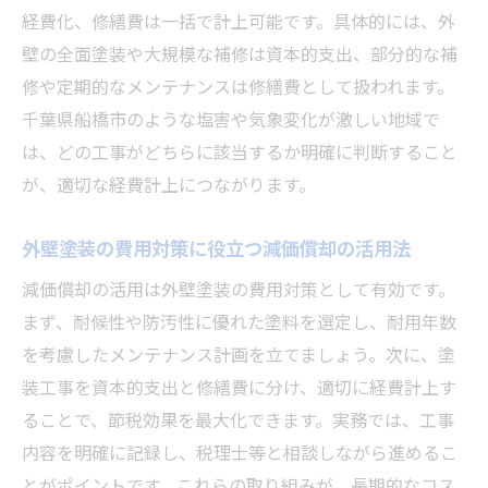
経費化、修繕費は一括で計上可能です。具体的には、外
壁の全面塗装や大規模な補修は資本的支出、部分的な補
修や定期的なメンテナンスは修繕費として扱われます。
千葉県船橋市のような塩害や気象変化が激しい地域で
は、どの工事がどちらに該当するか明確に判断すること
が、適切な経費計上につながります。
外壁塗装の費用対策に役立つ減価償却の活用法
減価償却の活用は外壁塗装の費用対策として有効です。
まず、耐候性や防汚性に優れた塗料を選定し、耐用年数
を考慮したメンテナンス計画を立てましょう。次に、塗
装工事を資本的支出と修繕費に分け、適切に経費計上す
ることで、節税効果を最大化できます。実務では、工事
内容を明確に記録し、税理士等と相談しながら進めるこ
とがポイントです。これらの取り組みが、長期的なコス