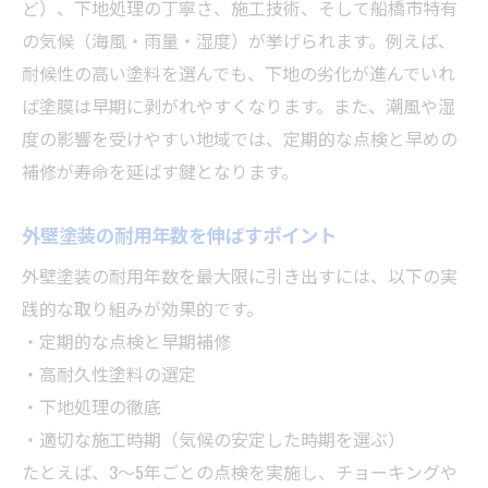
外壁塗装の耐久性を高める最新塗料の特徴
ど）、下地処理の丁寧さ、施工技術、そして船橋市特有
の気候（海風・雨量・湿度）が挙げられます。例えば、
外壁塗装で30年耐久を目指すための選び方
耐候性の高い塗料を選んでも、下地の劣化が進んでいれ
高耐久塗料の費用対効果と注意点
ば塗膜は早期に剥がれやすくなります。また、潮風や湿
外壁塗装の耐用年数を左右するメンテナン
度の影響を受けやすい地域では、定期的な点検と早めの
ス方法
補修が寿命を延ばす鍵となります。
外壁塗装の寿命を伸ばす高性能塗料の選定
基準
外壁塗装の耐用年数を伸ばすポイント
外壁塗装を20年放置した場合のリスク
外壁塗装の耐用年数を最大限に引き出すには、以下の実
外壁塗装を20年やらないと起きる劣化と被
践的な取り組みが効果的です。
害
・定期的な点検と早期補修
外壁塗装のメンテナンス不足による資産価
・高耐久性塗料の選定
値の低下
・下地処理の徹底
外壁塗装を放置した場合の修理コストの増
・適切な施工時期（気候の安定した時期を選ぶ）
加
たとえば、3～5年ごとの点検を実施し、チョーキングや