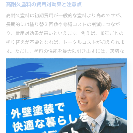
高耐久塗料の費用対効果と注意点
高耐久塗料は初期費用が一般的な塗料より高めですが、
長期的には塗り替え回数や修繕コストの削減につなが
り、費用対効果が高いといえます。例えば、10年ごとの
塗り替えが不要となれば、トータルコストが抑えられま
す。ただし、塗料の性能を最大限引き出すには、適切な
施工技術や下地処理が不可欠です。安易に価格だけで選
ばず、施工業者の実績やアフターフォロー体制も重視す
ることが大切です。
外壁塗装の耐用年数を左右するメンテナンス方法
外壁塗装の耐用年数を左右するのは、定期的なメンテナ
ンスの有無です。具体的な方法として、年1回の目視点
検、ひび割れや剥がれの早期補修、防カビ・防藻剤の追
加施工が効果的です。特に船橋市のような湿気や潮風の