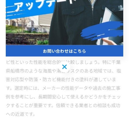
影響を受けやすい地域では、早期発見・早期対応が塗装
寿命の延長に直結します。計画的なメンテナンスを継続
することで、外壁の美観と機能を長期間維持できます。
外壁塗装の寿命を伸ばす高性能塗料の選定基準
お問い合わせはこちら
高性能塗料を選ぶ際は、耐候性・防汚性・遮熱性・防カ
ビ性といった性能を総合的に比較しましょう。特に千葉
お問い合わせはこちら
県船橋市のような海風や潮害リスクのある地域では、塩
害対応型や防藻・防カビ機能付きの塗料が適していま
す。選定時には、メーカーの性能データや過去の施工事
例を参考にし、長期間安心して使えるかどうかをチェッ
クすることが重要です。信頼できる業者との相談も成功
への近道です。