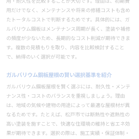
用・耐久性を比較することが大切です。理由は、初期費
施工方法別にみるガルバリウム鋼板屋根の特徴
用だけでなく、メンテナンスや将来の修繕コストも含め
カバー工法と葺き替え工法の違いを比較
たトータルコストで判断するためです。具体的には、ガ
ガルバリウム鋼板屋根の施工方法の選択肢
ルバリウム鋼板はメンテナンス周期が長く、塗装や補修
の頻度が少ないため、長期的なコスト削減が期待できま
屋根形状ごとの最適な施工ポイント
す。複数の見積もりを取り、内容を比較検討すること
施工費用と工法のメリットデメリット解説
で、納得のいく選択が可能です。
現場に合ったガルバリウム鋼板の選び方
専門業者に依頼する際の注意点とは
ガルバリウム鋼板屋根の賢い選択基準を紹介
納得のいく選択をするための実践的アドバイス
ガルバリウム鋼板屋根を賢く選ぶには、耐久性・メンテ
ガルバリウム鋼板屋根選びで後悔しないコ
ナンス性・コストのバランスを重視しましょう。理由
ツ
は、地域の気候や建物の用途によって最適な屋根材が異
信頼できる施工業者の見極めポイント紹介
なるためです。たとえば、松戸市では断熱性や遮熱性の
見積もり比較で注意すべきポイントとは
高い塗装を施すことで、快適な住環境の維持と省エネ効
保証内容や実績を踏まえた選び方の工夫
果が期待できます。選択の際は、施工実績・保証体制・