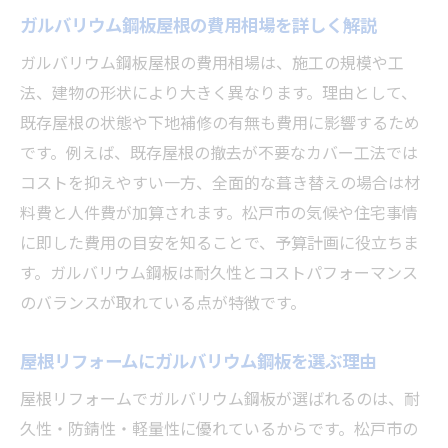
ガルバリウム鋼板屋根の費用相場を詳しく解説
松戸市におけるガルバリウム鋼板屋根の耐久性
を解説
ガルバリウム鋼板屋根の費用相場は、施工の規模や工
ガルバリウム鋼板屋根の耐久性と長所に注
法、建物の形状により大きく異なります。理由として、
目
既存屋根の状態や下地補修の有無も費用に影響するため
です。例えば、既存屋根の撤去が不要なカバー工法では
地域環境に適したガルバリウム鋼板の強み
コストを抑えやすい一方、全面的な葺き替えの場合は材
ガルバリウム鋼板屋根の耐用年数は何年か
料費と人件費が加算されます。松戸市の気候や住宅事情
気候条件が与えるガルバリウム鋼板の影響
に即した費用の目安を知ることで、予算計画に役立ちま
メンテナンス性から見る耐久性の違い
す。ガルバリウム鋼板は耐久性とコストパフォーマンス
住宅の長寿命化に役立つ屋根材の選び方
のバランスが取れている点が特徴です。
費用と耐用年数から考える屋根材選びのポイン
ト
屋根リフォームにガルバリウム鋼板を選ぶ理由
ガルバリウム鋼板の費用と耐用年数を比較
屋根リフォームでガルバリウム鋼板が選ばれるのは、耐
屋根材ごとのコストパフォーマンス分析
久性・防錆性・軽量性に優れているからです。松戸市の