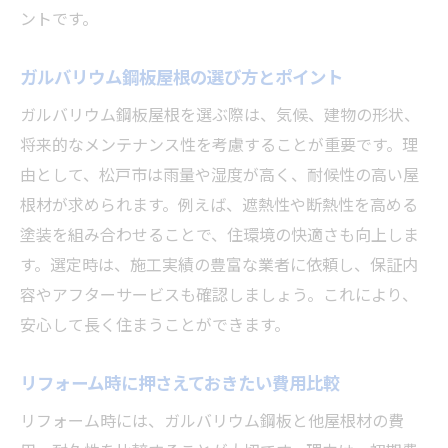
ントです。
ガルバリウム鋼板屋根で長期コストを削減
効率的なリフォーム計画の立て方とは
ガルバリウム鋼板屋根の選び方とポイント
メンテナンス頻度を抑えるポイント解説
ガルバリウム鋼板屋根を選ぶ際は、気候、建物の形状、
断熱材や遮熱塗料の活用方法と費用感
将来的なメンテナンス性を考慮することが重要です。理
将来を見据えた屋根材選びの重要性
由として、松戸市は雨量や湿度が高く、耐候性の高い屋
ガルバリウム鋼板で賢く住まいを守る方法
根材が求められます。例えば、遮熱性や断熱性を高める
松戸市の気候に適したガルバリウム鋼板の魅力
塗装を組み合わせることで、住環境の快適さも向上しま
す。選定時は、施工実績の豊富な業者に依頼し、保証内
地域の気候に強いガルバリウム鋼板の利点
容やアフターサービスも確認しましょう。これにより、
温暖湿潤な気候に適した屋根材の選び方
安心して長く住まうことができます。
ガルバリウム鋼板が持つ耐候性の実力とは
台風や強風にも強い屋根材の特徴
リフォーム時に押さえておきたい費用比較
住環境に合わせたガルバリウム鋼板の活用
リフォーム時には、ガルバリウム鋼板と他屋根材の費
快適な暮らしを支える屋根材の工夫