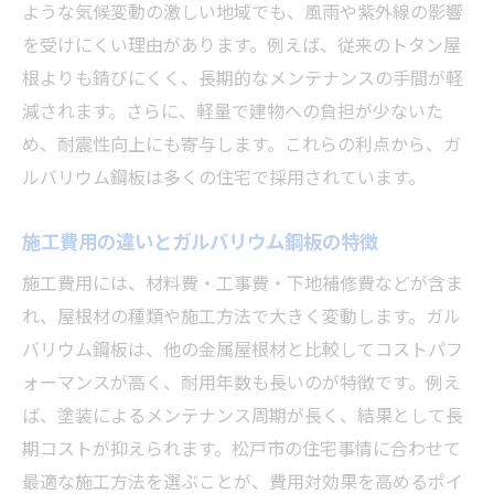
長期的に得するガルバリウム鋼板の魅力
ような気候変動の激しい地域でも、風雨や紫外線の影響
を受けにくい理由があります。例えば、従来のトタン屋
メンテナンス費用を考慮した屋根材選択
根よりも錆びにくく、長期的なメンテナンスの手間が軽
ガルバリウム鋼板屋根で失敗しないポイン
減されます。さらに、軽量で建物への負担が少ないた
ト
め、耐震性向上にも寄与します。これらの利点から、ガ
家計に優しい屋根リフォームの秘訣とは
ルバリウム鋼板は多くの住宅で採用されています。
ガルバリウム鋼板屋根のデメリットと対策方法
ガルバリウム鋼板屋根の主なデメリット解
施工費用の違いとガルバリウム鋼板の特徴
説
施工費用には、材料費・工事費・下地補修費などが含ま
断熱性や防音性の課題と改善策を紹介
れ、屋根材の種類や施工方法で大きく変動します。ガル
結露やサビへの効果的な対策方法とは
バリウム鋼板は、他の金属屋根材と比較してコストパフ
ガルバリウム鋼板屋根の維持管理の工夫
ォーマンスが高く、耐用年数も長いのが特徴です。例え
デメリットを抑える施工方法とコツ
ば、塗装によるメンテナンス周期が長く、結果として長
期コストが抑えられます。松戸市の住宅事情に合わせて
安心して選ぶための対策ポイント
最適な施工方法を選ぶことが、費用対効果を高めるポイ
長期コストを抑える屋根リフォームの秘訣