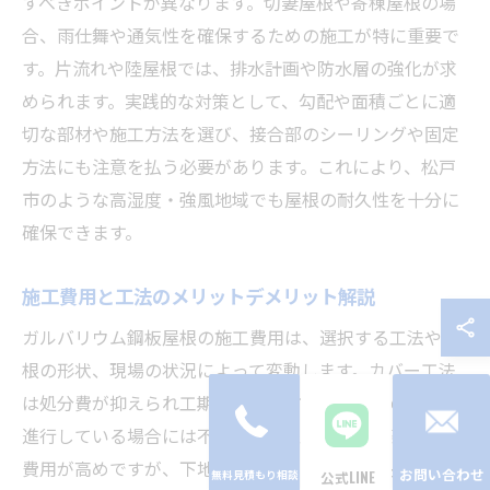
すべきポイントが異なります。切妻屋根や寄棟屋根の場
合、雨仕舞や通気性を確保するための施工が特に重要で
す。片流れや陸屋根では、排水計画や防水層の強化が求
められます。実践的な対策として、勾配や面積ごとに適
切な部材や施工方法を選び、接合部のシーリングや固定
方法にも注意を払う必要があります。これにより、松戸
市のような高湿度・強風地域でも屋根の耐久性を十分に
確保できます。
施工費用と工法のメリットデメリット解説
ガルバリウム鋼板屋根の施工費用は、選択する工法や屋
根の形状、現場の状況によって変動します。カバー工法
は処分費が抑えられ工期が短い一方、既存屋根の劣化が
進行している場合には不向きです。葺き替え工法は初期
費用が高めですが、下地から新しくできるため長期的な
お問い合わせ
公式LINE