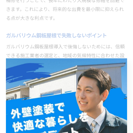
補修を行うことで、長年にわたり大規模な修繕を回避で
きます。これにより、将来的な出費を最小限に抑えられ
る点が大きな利点です。
ガルバリウム鋼板屋根で失敗しないポイント
ガルバリウム鋼板屋根導入で後悔しないためには、信頼
できる施工業者の選定と、地域の気候特性に合わせた設
計が重要です。理由は、適切な下地処理や仕上げが耐久
性に直結するからです。例えば、松戸市では台風や豪雨
対策として、防水性や耐風性を強化した施工が求められ
ます。事前の現地調査や細かな見積もり確認が、満足度
の高い仕上がりにつながります。
家計に優しい屋根リフォームの秘訣とは
家計に配慮した屋根リフォームを実現するには、初期費