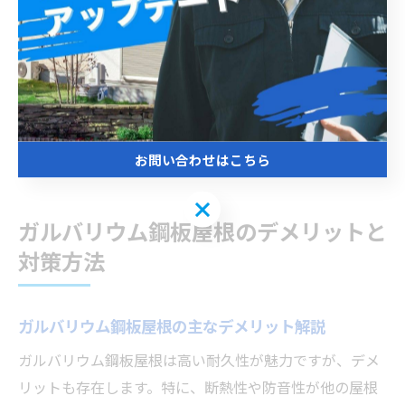
用だけでなく、長期的な修繕コストまで見据えることが
大切です。ガルバリウム鋼板は、耐用年数が長く維持費
が少ないため、トータルコストを抑えることができま
す。具体的には、定期点検の実施や、必要最小限の補修
にとどめることで、無駄な出費を防ぎます。結果的に、
安心と経済性を両立したリフォームが可能となります。
お問い合わせはこちら
お問い合わせはこちら
ガルバリウム鋼板屋根のデメリットと
対策方法
ガルバリウム鋼板屋根の主なデメリット解説
ガルバリウム鋼板屋根は高い耐久性が魅力ですが、デメ
リットも存在します。特に、断熱性や防音性が他の屋根