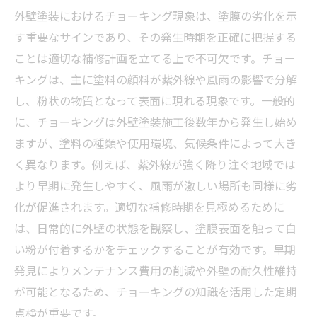
外壁塗装におけるチョーキング現象は、塗膜の劣化を示
す重要なサインであり、その発生時期を正確に把握する
ことは適切な補修計画を立てる上で不可欠です。チョー
キングは、主に塗料の顔料が紫外線や風雨の影響で分解
し、粉状の物質となって表面に現れる現象です。一般的
に、チョーキングは外壁塗装施工後数年から発生し始め
ますが、塗料の種類や使用環境、気候条件によって大き
く異なります。例えば、紫外線が強く降り注ぐ地域では
より早期に発生しやすく、風雨が激しい場所も同様に劣
化が促進されます。適切な補修時期を見極めるために
は、日常的に外壁の状態を観察し、塗膜表面を触って白
い粉が付着するかをチェックすることが有効です。早期
発見によりメンテナンス費用の削減や外壁の耐久性維持
が可能となるため、チョーキングの知識を活用した定期
点検が重要です。