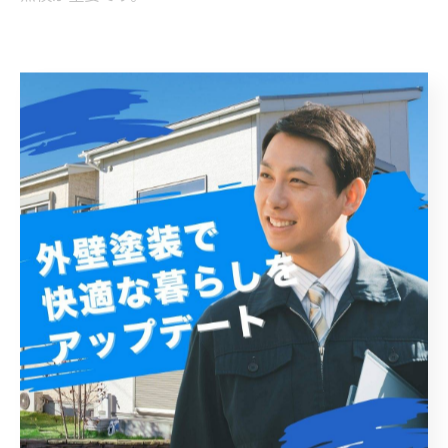
外壁の美観と耐久性を守るために：チョーキング対策
の最終まとめ
外壁塗装におけるチョーキングは、塗装表面の粉状化現
象であり、紫外線や風雨などの環境要因によって塗膜の
顔料が分解されて発生します。チョーキングの発生時期
は、使用される塗料の種類や施工環境、地域の気候条件
によって大きく異なるため、一概に特定の期間を挙げる
ことはできません。一般的に、耐候性の高いシリコン系
塗料であっても5年程度で兆候が現れやすく、耐久性の低
い塗料や過酷な環境下では3年以内に発生することもあり
ます。チョーキングは外壁の美観を損なうだけでなく、
塗膜の保護機能が低下しているサインでもあるため、早