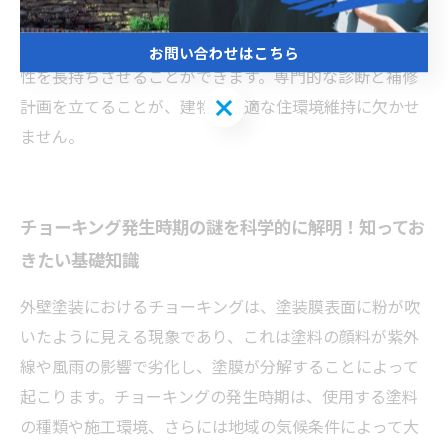
期発見が重要です。定期的な点検と適切なメンテナンス
を行うことで、チョーキングの進行を抑え、外壁の耐久
お問い合わせはこちら
性を長持ちさせることができます。専門的な診断と補修
お問い合わせはこちら
計画を立てることが、建物の快適な住環境維持に欠かせ
ません。
チョーキング発生時期の謎を科学的に解明！知ってお
きたい基礎知識
外壁塗装におけるチョーキングは、塗装膜表面に粉が吹
いたように見える現象であり、これは塗料の顔料が紫外
線や風雨の影響で劣化し、塗膜が分解することによって
起こります。チョーキングの発生時期は、使用する塗料
の種類や施工環境、さらには地域の気候条件によって大