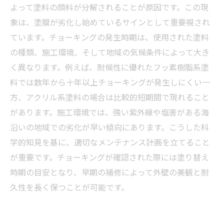
っておきたい基礎知識
よって塗料の顔料が分解されることが原因です。この現
外壁塗装の劣化サイン、チョーキングを見逃さ
象は、塗膜が劣化し始めているサインとして重要視され
ないためのポイント
ています。チョーキングの発生時期は、使用された塗料
の種類、施工環境、そして地域の気候条件によって大き
く異なります。例えば、耐候性に優れたフッ素樹脂系塗
料では数年から十年以上チョーキングが発生しにくい一
方、アクリル系塗料の場合は比較的短期間で現れること
があります。施工環境では、強い紫外線や塩害がある海
沿いの地域での劣化が早い傾向にあります。こうした科
学的知見を基に、適切なメンテナンス計画を立てること
が重要です。チョーキングが確認された際には塗り替え
時期の目安となり、早期の補修によって外壁の美観と耐
久性を長く保つことが可能です。