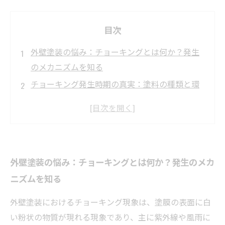
目次
外壁塗装の悩み：チョーキングとは何か？発生
のメカニズムを知る
チョーキング発生時期の真実：塗料の種類と環
境が影響する理由
実例で見るチョーキングの発生パターン：劣化
はいつから始まるのか？
適切な補修時期を見極める：チョーキングから
外壁塗装の悩み：チョーキングとは何か？発生のメカ
守るメンテナンスのコツ
ニズムを知る
外壁の美観と耐久性を守るために：チョーキン
グ対策の最終まとめ
外壁塗装におけるチョーキング現象は、塗膜の表面に白
チョーキング発生時期の謎を科学的に解明！知
い粉状の物質が現れる現象であり、主に紫外線や風雨に