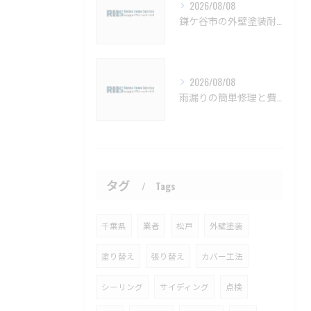
2026/08/08
鎌ケ谷市の外壁塗装耐久性と施工法【鎌ケ谷市 外壁塗装 リフォーム 工事】
2026/08/08
雨漏りの簡単修理と費用目安を徹底解説船橋市対応【船橋市 雨漏り補修 カバー工法 葺き替え 工事】
タグ
Tags
千葉県
業者
松戸
外壁塗装
塗り替え
張り替え
カバー工法
シーリング
サイディング
点検