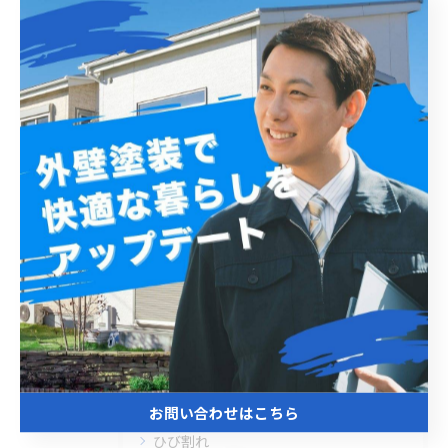
2026/08/05
雨漏り点検と修理の流れを千葉県習志野
市で費用や責任分担まで徹底解説【習志
野市 雨漏り補修 カバー工法 葺き替
え 工事】
2026/08/05
1
2
3
4
5
...
57
カテゴリー
Categories
全てのカテゴリー
お問い合わせはこちら
ひび割れ